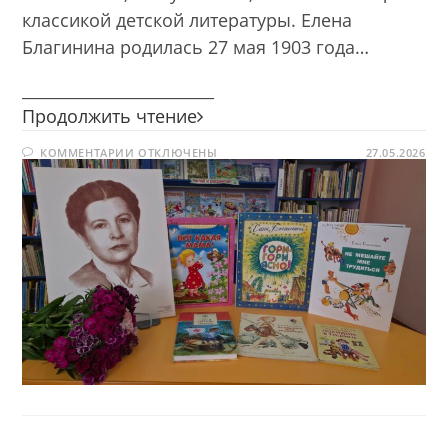
классикой детской литературы. Елена
Благинина родилась 27 мая 1903 года…
________________________
Мир
Продолжить чтение
детства
К
КОММЕНТАРИИ
ОТКЛЮЧЕНЫ
в
27.05.2026
ЗАПИСИ
поэзии
МИР
ДЕТСТВА
Елены
В
ПОЭЗИИ
Благининой
ЕЛЕНЫ
БЛАГИНИНОЙ