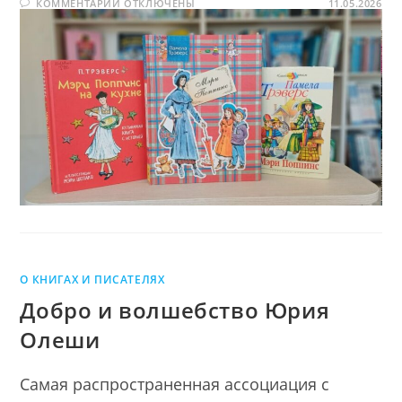
К
КОММЕНТАРИИ
ОТКЛЮЧЕНЫ
Мэри
11.05.2026
ЗАПИСИ
Поппинс
ДЕНЬ
ОЖИДАНИЯ
МЭРИ
ПОППИНС
О КНИГАХ И ПИСАТЕЛЯХ
Добро и волшебство Юрия
Олеши
Самая распространенная ассоциация с