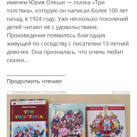
именем Юрия Олеши — сказка «Три
толстяка», которую он написал более 100 лет
назад, в 1924 году. Уже несколько поколений
детей читают её с удовольствием.
Произведение появилось благодаря
живущей по соседству с писателем 13-летней
девочке. Она призналась, что очень любит
сказки…
________________________
Добро
Продолжить чтение
и
К
КОММЕНТАРИИ
ОТКЛЮЧЕНЫ
волшебство
06.03.2026
ЗАПИСИ
Юрия
ДОБРО
И
Олеши
ВОЛШЕБСТВО
ЮРИЯ
ОЛЕШИ