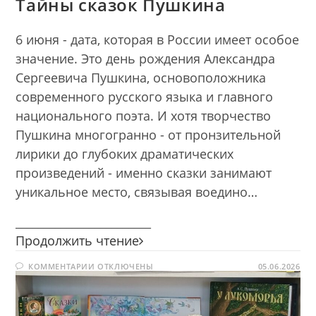
Тайны сказок Пушкина
6 июня - дата, которая в России имеет особое
значение. Это день рождения Александра
Сергеевича Пушкина, основоположника
современного русского языка и главного
национального поэта. И хотя творчество
Пушкина многогранно - от пронзительной
лирики до глубоких драматических
произведений - именно сказки занимают
уникальное место, связывая воедино…
________________________
Тайны
Продолжить чтение
сказок
К
КОММЕНТАРИИ
ОТКЛЮЧЕНЫ
Пушкина
05.06.2026
ЗАПИСИ
ТАЙНЫ
СКАЗОК
ПУШКИНА