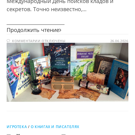
Международный День поисков кладов и
секретов. Точно неизвестно,…
________________________
Сокровища
Продолжить чтение
вне
К
КОММЕНТАРИИ
ОТКЛЮЧЕНЫ
времени:
26.06.2026
ЗАПИСИ
неразгаданные
СОКРОВИЩА
ВНЕ
тайны
ВРЕМЕНИ:
НЕРАЗГАДАННЫЕ
и
ТАЙНЫ
магия
И
МАГИЯ
книг
КНИГ
ИГРОТЕКА
/
О КНИГАХ И ПИСАТЕЛЯХ