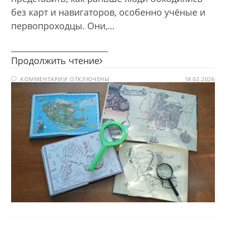
без карт и навигаторов, особенно учёные и
первопроходцы. Они,…
________________________
Картография
Продолжить чтение
фантазий
К
КОММЕНТАРИИ
ОТКЛЮЧЕНЫ
18.02.2026
ЗАПИСИ
КАРТОГРАФИЯ
ФАНТАЗИЙ