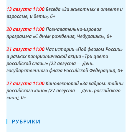
13 а
вгуста
11:00
Беседа «За животных в ответе и
взрослые, и дети»
, 6+
20 а
вгуста
11:00
Познавательно-игровая
программа «С днём рождения, Чебурашка»
, 0+
21 а
вгуста
11:00
Час истории «Под флагом России»
в рамках патриотической акции «Три цвета
российской славы» (22 августа — День
государственного флага Российской Федерации)
, 0+
27 а
вгуста
11:00
Кинолекторий «За кадром: тайны
российского кино» (27 августа — День российского
кино)
, 0+
РУБРИКИ