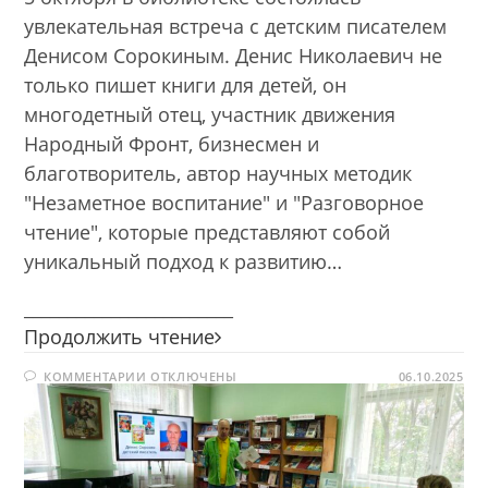
увлекательная встреча с детским писателем
Денисом Сорокиным. Денис Николаевич не
только пишет книги для детей, он
многодетный отец, участник движения
Народный Фронт, бизнесмен и
благотворитель, автор научных методик
"Незаметное воспитание" и "Разговорное
чтение", которые представляют собой
уникальный подход к развитию…
________________________
В
Продолжить чтение
гостях
К
КОММЕНТАРИИ
ОТКЛЮЧЕНЫ
у
06.10.2025
ЗАПИСИ
ребят
В
ГОСТЯХ
—
У
РЕБЯТ
писатель
—
Денис
ПИСАТЕЛЬ