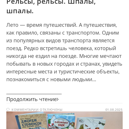
Рельсы, рельсы. Шпалы,
шпалы.
Лето — время путешествий. А путешествия,
как правило, связаны с транспортом. Одним
из популярных видов транспорта является
поезд. Редко встретишь человека, который
никогда не ездил на поезде. Многие мечтают
побывать в новых городах и странах, увидеть
интересные места и туристические объекты,
познакомиться с новыми людьми…
________________________
Рельсы,
Продолжить чтение
рельсы.
К
КОММЕНТАРИИ
ОТКЛЮЧЕНЫ
Шпалы,
01.08.2025
ЗАПИСИ
шпалы.
РЕЛЬСЫ,
РЕЛЬСЫ.
ШПАЛЫ,
ШПАЛЫ.