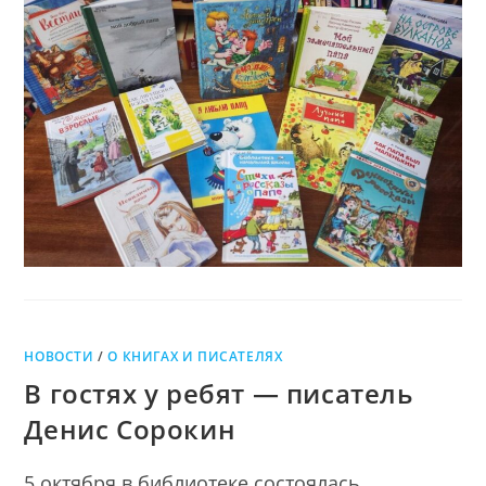
и
С
ЛЮБОВЬЮ
улыбкой
И
УЛЫБКОЙ
НОВОСТИ
/
О КНИГАХ И ПИСАТЕЛЯХ
В гостях у ребят — писатель
Денис Сорокин
5 октября в библиотеке состоялась