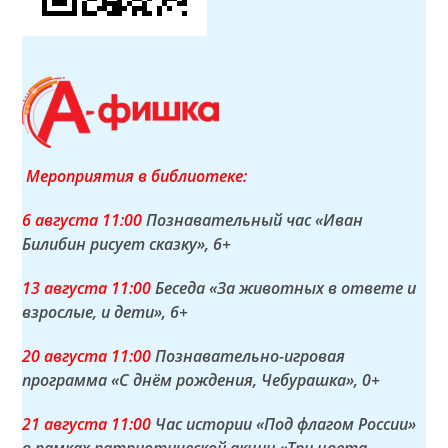
Мероприятия в библиотеке:
6 а
вгуста
11:00
Познавательный час «Иван
Билибин рисует сказку»
, 6+
13 а
вгуста
11:00
Беседа «За животных в ответе и
взрослые, и дети»
, 6+
20 а
вгуста
11:00
Познавательно-игровая
программа «С днём рождения, Чебурашка»
, 0+
21 а
вгуста
11:00
Час истории «Под флагом России»
в рамках патриотической акции «Три цвета