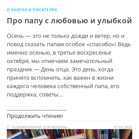
О КНИГАХ И ПИСАТЕЛЯХ
Про папу с любовью и улыбкой
Осень — это не только дожди и ветер, но и
повод сказать папам особое «спасибо»! Ведь
именно осенью, в третье воскресенье
октября, мы отмечаем замечательный
праздник — День отца. Это день, когда
принято вспомнить, как важен в жизни
каждого человека собственный папа, его
поддержка, советы…
________________________
Про
Продолжить чтение
папу
К
КОММЕНТАРИИ
ОТКЛЮЧЕНЫ
с
17.10.2025
ЗАПИСИ
любовью
ПРО
ПАПУ