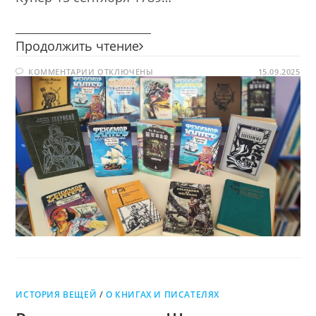
________________________
Мастер
Продолжить чтение
приключенческого
К
КОММЕНТАРИИ
ОТКЛЮЧЕНЫ
жанра
15.09.2025
ЗАПИСИ
МАСТЕР
ПРИКЛЮЧЕНЧЕСКОГО
ЖАНРА
ИСТОРИЯ ВЕЩЕЙ
/
О КНИГАХ И ПИСАТЕЛЯХ