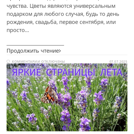
чувства. Цветы являются универсальным
подарком для любого случая, будь то день
рождения, свадьба, первое сентября, или
просто…
________________________
Яркие
Продолжить чтение
страницы
К
КОММЕНТАРИИ
ОТКЛЮЧЕНЫ
лета
07.07.2025
ЗАПИСИ
ЯРКИЕ
СТРАНИЦЫ
ЛЕТА