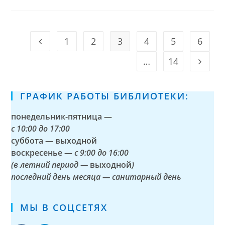
1
2
3
4
5
6
Go to the previous page
…
14
Go to t
ГРАФИК РАБОТЫ БИБЛИОТЕКИ:
понедельник-пятница —
с
10:00 до 17:00
суббота — выходной
воскресенье —
с 9:00 до 16:00
(в летний период —
выходной
)
последний день месяца — санитарный день
МЫ В СОЦСЕТЯХ