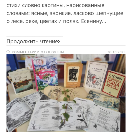
стихи словно картины, нарисованные
словами: ясные, звонкие, ласково шепчущие
о лесе, реке, цветах и полях. Есенину…
________________________
Серебряная
Продолжить чтение
лира
К
КОММЕНТАРИИ
ОТКЛЮЧЕНЫ
Сергея
03.10.2025
ЗАПИСИ
Есенина
СЕРЕБРЯНАЯ
ЛИРА
СЕРГЕЯ
ЕСЕНИНА