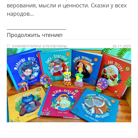
верования, мысли и ценности. Сказки у всех
народов…
________________________
«Хоровод
Продолжить чтение
сказок»
К
КОММЕНТАРИИ
ОТКЛЮЧЕНЫ
—
02.11.2025
ЗАПИСИ
волшебный
«ХОРОВОД
СКАЗОК»
мир
—
ВОЛШЕБНЫЙ
народных
МИР
историй!
НАРОДНЫХ
ИСТОРИЙ!