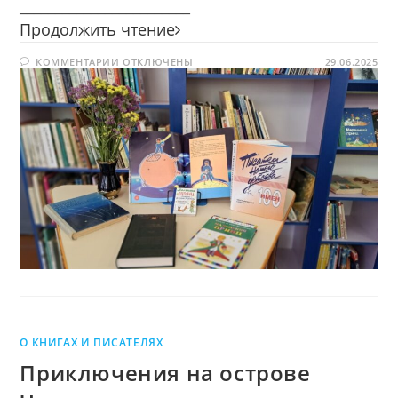
________________________
Писатель.
Продолжить чтение
Лётчик.
К
КОММЕНТАРИИ
ОТКЛЮЧЕНЫ
Гуманист.
29.06.2025
ЗАПИСИ
ПИСАТЕЛЬ.
ЛЁТЧИК.
ГУМАНИСТ.
О КНИГАХ И ПИСАТЕЛЯХ
Приключения на острове