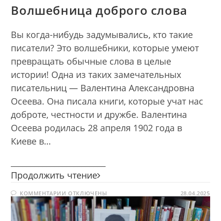
Волшебница доброго слова
Вы когда-нибудь задумывались, кто такие
писатели? Это волшебники, которые умеют
превращать обычные слова в целые
истории! Одна из таких замечательных
писательниц — Валентина Александровна
Осеева. Она писала книги, которые учат нас
доброте, честности и дружбе. Валентина
Осеева родилась 28 апреля 1902 года в
Киеве в…
________________________
Волшебница
Продолжить чтение
доброго
К
КОММЕНТАРИИ
ОТКЛЮЧЕНЫ
слова
28.04.2025
ЗАПИСИ
ВОЛШЕБНИЦА
ДОБРОГО
СЛОВА