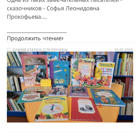
сказочников - Софья Леонидовна
Прокофьева.…
________________________
Правдивый
Продолжить чтение
сказочный
К
КОММЕНТАРИИ
ОТКЛЮЧЕНЫ
мир
16.05.2025
ЗАПИСИ
ПРАВДИВЫЙ
СКАЗОЧНЫЙ
МИР