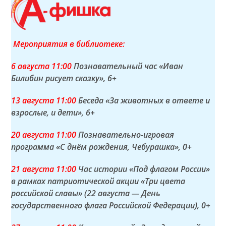
Мероприятия в библиотеке:
6 а
вгуста
11:00
Познавательный час «Иван
Билибин рисует сказку»
, 6+
13 а
вгуста
11:00
Беседа «За животных в ответе и
взрослые, и дети»
, 6+
20 а
вгуста
11:00
Познавательно-игровая
программа «С днём рождения, Чебурашка»
, 0+
21 а
вгуста
11:00
Час истории «Под флагом России»
в рамках патриотической акции «Три цвета
российской славы» (22 августа — День
государственного флага Российской Федерации)
, 0+