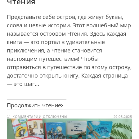
Чтения
Представьте себе остров, где живут буквы,
слова и целые истории. Этот волшебный мир
называется островом Чтения. Здесь каждая
книга — это портал в удивительные
приключения, а чтение становится
настоящим путешествием! Чтобы
отправиться в путешествие по этому острову,
достаточно открыть книгу. Каждая страница
— это шаг…
________________________
Приключения
Продолжить чтение
на
К
КОММЕНТАРИИ
ОТКЛЮЧЕНЫ
острове
29.05.2025
ЗАПИСИ
Чтения
ПРИКЛЮЧЕНИЯ
НА
ОСТРОВЕ
ЧТЕНИЯ