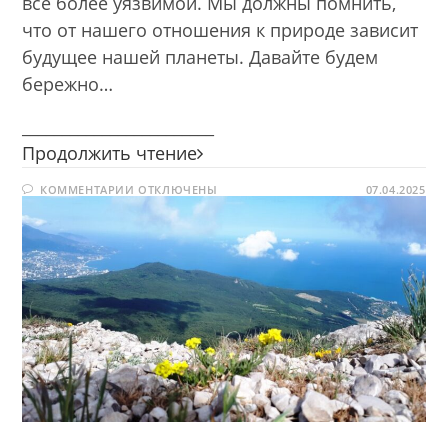
всё более уязвимой. Мы должны помнить,
что от нашего отношения к природе зависит
будущее нашей планеты. Давайте будем
бережно…
________________________
Эта
Продолжить чтение
удивительная
К
КОММЕНТАРИИ
ОТКЛЮЧЕНЫ
планета
07.04.2025
ЗАПИСИ
ЭТА
УДИВИТЕЛЬНАЯ
ПЛАНЕТА