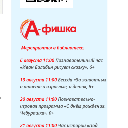
Мероприятия в библиотеке:
6 а
вгуста
11:00
Познавательный час
«Иван Билибин рисует сказку»
, 6+
13 а
вгуста
11:00
Беседа «За животных
в ответе и взрослые, и дети»
, 6+
ю
20 а
вгуста
11:00
Познавательно-
игровая программа «С днём рождения,
Чебурашка»
, 0+
21 а
вгуста
11:00
Час истории «Под