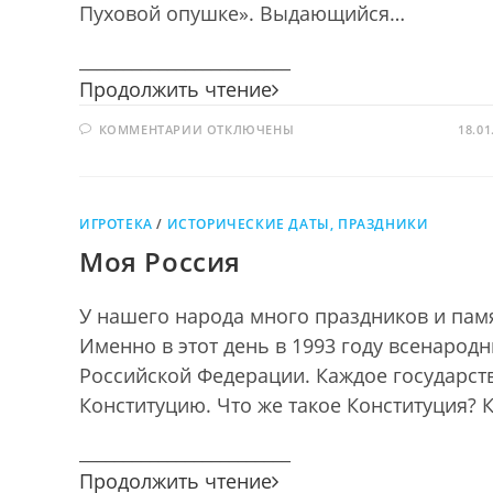
Пуховой опушке». Выдающийся…
________________________
Винни-
Продолжить чтение
Пух
К
КОММЕНТАРИИ
ОТКЛЮЧЕНЫ
и
18.01
ЗАПИСИ
все-
ВИННИ-
ПУХ
все-
И
ВСЕ-
все…
ВСЕ-
ИГРОТЕКА
/
ИСТОРИЧЕСКИЕ ДАТЫ, ПРАЗДНИКИ
ВСЕ…
Моя Россия
У нашего народа много праздников и памят
Именно в этот день в 1993 году всенаро
Российской Федерации. Каждое государств
Конституцию. Что же такое Конституция? 
________________________
Моя
Продолжить чтение