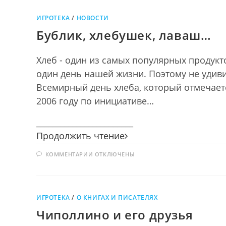
—
РОССИЯ
ИГРОТЕКА
/
НОВОСТИ
Бублик, хлебушек, лаваш…
Хлеб - один из самых популярных продукто
один день нашей жизни. Поэтому не удивит
Всемирный день хлеба, который отмечает
2006 году по инициативе…
________________________
Бублик,
Продолжить чтение
хлебушек,
К
КОММЕНТАРИИ
ОТКЛЮЧЕНЫ
лаваш…
ЗАПИСИ
БУБЛИК,
ХЛЕБУШЕК,
ЛАВАШ…
ИГРОТЕКА
/
О КНИГАХ И ПИСАТЕЛЯХ
Чиполлино и его друзья