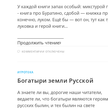
У каждой книги запах особый: микстурой 
- книга про Буратино, сдобой — книжка пр
конечно, луком. Ещё бы — вот он, тут ка
луковка и герой книги…
________________________
Чиполлино
Продолжить чтение
и
К
КОММЕНТАРИИ
ОТКЛЮЧЕНЫ
его
ЗАПИСИ
друзья
ЧИПОЛЛИНО
И
ЕГО
ДРУЗЬЯ
ИГРОТЕКА
Богатыри земли Русской
А знаете ли вы, дорогие наши читатели,
ведаете ли, что богатыри являются героя
русских былин, и тех былин на свете