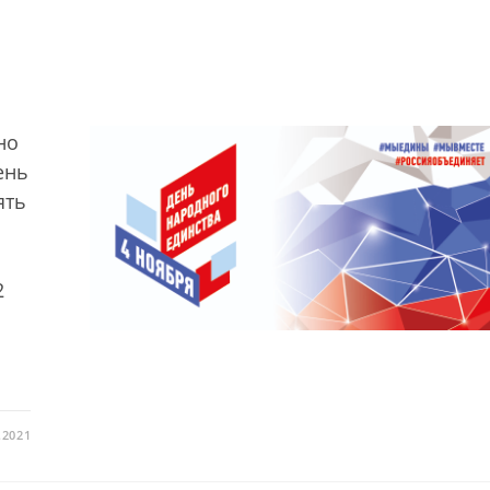
но
ень
ять
2
.2021