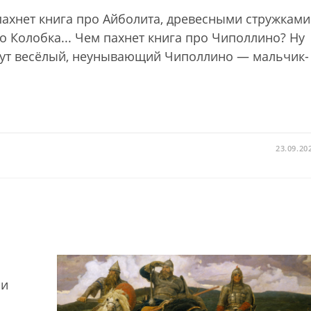
пахнет книга про Айболита, древесными стружками
о Колобка... Чем пахнет книга про Чиполлино? Ну
к тут весёлый, неунывающий Чиполлино — мальчик-
23.09.20
ми