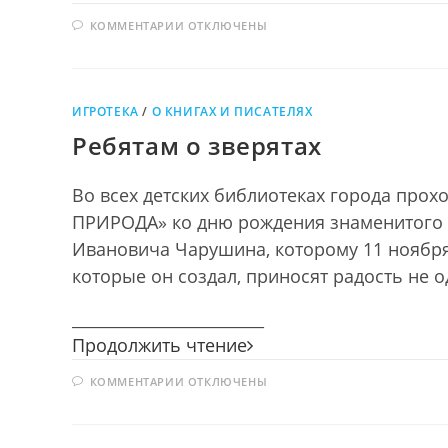
Россия
К
КОММЕНТАРИИ
ОТКЛЮЧЕНЫ
ЗАПИСИ
МОЯ
РОССИЯ
ИГРОТЕКА
/
О КНИГАХ И ПИСАТЕЛЯХ
Ребятам о зверятах
Во всех детских библиотеках города прохо
ПРИРОДА» ко дню рождения знаменитого д
Ивановича Чарушина, которому 11 ноября 2
которые он создал, приносят радость не
________________________
Ребятам
Продолжить чтение
о
К
КОММЕНТАРИИ
ОТКЛЮЧЕНЫ
зверятах
ЗАПИСИ
РЕБЯТАМ
О
ЗВЕРЯТАХ