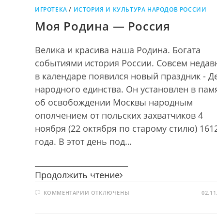
ИГРОТЕКА
/
ИСТОРИЯ И КУЛЬТУРА НАРОДОВ РОССИИ
Моя Родина — Россия
Велика и красива наша Родина. Богата
событиями история России. Совсем недав
в календаре появился новый праздник - Д
народного единства. Он установлен в пам
об освобождении Москвы народным
ополчением от польских захватчиков 4
ноября (22 октября по старому стилю) 161
года. В этот день под…
________________________
Моя
Продолжить чтение
Родина
К
КОММЕНТАРИИ
ОТКЛЮЧЕНЫ
—
02.11
ЗАПИСИ
Россия
МОЯ
РОДИНА