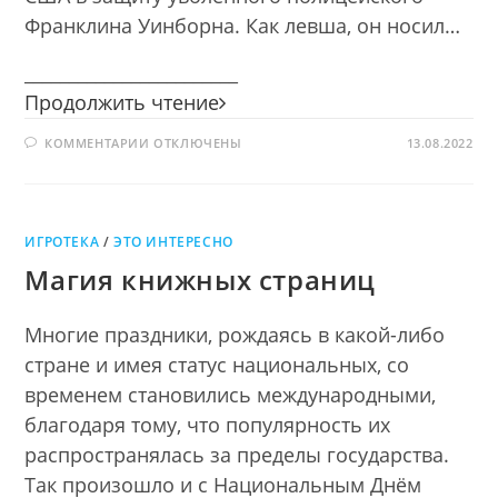
Франклина Уинборна. Как левша, он носил…
________________________
Англичанин
Продолжить чтение
сделал
К
КОММЕНТАРИИ
ОТКЛЮЧЕНЫ
блоху
13.08.2022
ЗАПИСИ
из
АНГЛИЧАНИН
СДЕЛАЛ
стали,
БЛОХУ
ИЗ
а
СТАЛИ,
русский
ИГРОТЕКА
/
ЭТО ИНТЕРЕСНО
А
РУССКИЙ
ее
Магия книжных страниц
ЕЕ
подковал
ПОДКОВАЛ
Многие праздники, рождаясь в какой-либо
стране и имея статус национальных, со
временем становились международными,
благодаря тому, что популярность их
распространялась за пределы государства.
Так произошло и с Национальным Днём