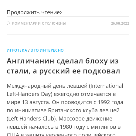
________________________
Фильм!
Продолжить чтение
Фильм!
К
КОММЕНТАРИИ
ОТКЛЮЧЕНЫ
Фильм!
26.08.2022
ЗАПИСИ
ФИЛЬМ!
ФИЛЬМ!
ФИЛЬМ!
ИГРОТЕКА
/
ЭТО ИНТЕРЕСНО
Англичанин сделал блоху из
стали, а русский ее подковал
Международный день левшей (International
Left-Handers Day) ежегодно отмечается в
мире 13 августа. Он проводится с 1992 года
по инициативе Британского клуба левшей
(Left-Handers Club). Массовое движение
левшей началось в 1980 году с митингов в
США в защиту уволенного полицейского