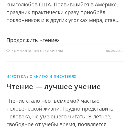
книголюбов США. Появившийся в Америке,
праздник практически сразу приобрёл
поклонников и в других уголках мира, став…
________________________
Магия
Продолжить чтение
книжных
К
КОММЕНТАРИИ
ОТКЛЮЧЕНЫ
страниц
08.08.2022
ЗАПИСИ
МАГИЯ
КНИЖНЫХ
СТРАНИЦ
ИГРОТЕКА
/
О КНИГАХ И ПИСАТЕЛЯХ
Чтение — лучшее учение
Чтение стало неотъемлемой частью
человеческой жизни. Трудно представить
человека, не умеющего читать. В летнее,
свободное от учебы время, появляется