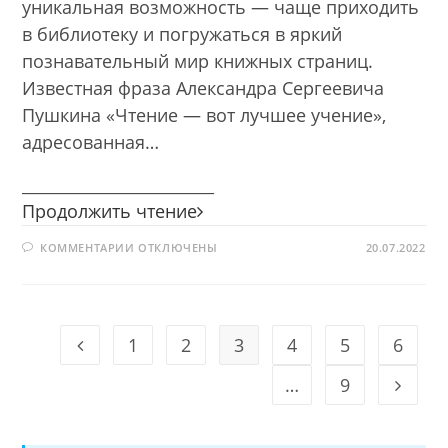
уникальная возможность — чаще приходить
в библиотеку и погружаться в яркий
познавательный мир книжных страниц.
Известная фраза Александра Сергеевича
Пушкина «Чтение — вот лучшее учение»,
адресованная…
________________________
Чтение
Продолжить чтение
—
К
КОММЕНТАРИИ
ОТКЛЮЧЕНЫ
лучшее
20.07.2022
ЗАПИСИ
учение
ЧТЕНИЕ
—
ЛУЧШЕЕ
УЧЕНИЕ
1
2
3
4
5
6
Go to the previous page
…
9
Go to t