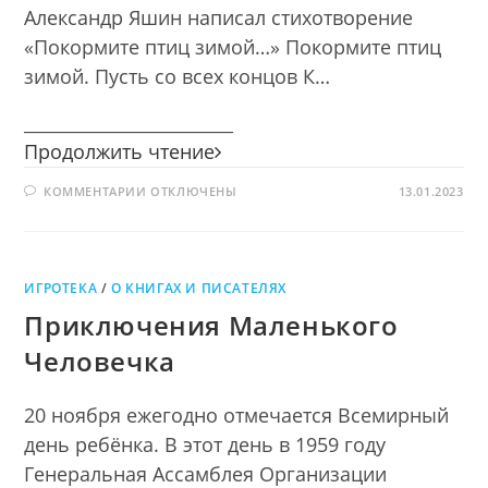
Александр Яшин написал стихотворение
«Покормите птиц зимой…» Покормите птиц
зимой. Пусть со всех концов К…
________________________
Секреты
Продолжить чтение
зимующих
К
КОММЕНТАРИИ
ОТКЛЮЧЕНЫ
птиц
13.01.2023
ЗАПИСИ
СЕКРЕТЫ
ЗИМУЮЩИХ
ПТИЦ
ИГРОТЕКА
/
О КНИГАХ И ПИСАТЕЛЯХ
Приключения Маленького
Человечка
20 ноября ежегодно отмечается Всемирный
день ребёнка. В этот день в 1959 году
Генеральная Ассамблея Организации