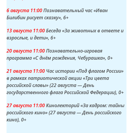
6 а
вгуста
11:00
Познавательный час «Иван
Билибин рисует сказку»
, 6+
13 а
вгуста
11:00
Беседа «За животных в ответе и
взрослые, и дети»
, 6+
20 а
вгуста
11:00
Познавательно-игровая
программа «С днём рождения, Чебурашка»
, 0+
21 а
вгуста
11:00
Час истории «Под флагом России»
в рамках патриотической акции «Три цвета
российской славы» (22 августа — День
государственного флага Российской Федерации)
, 0+
27 а
вгуста
11:00
Кинолекторий «За кадром: тайны
российского кино» (27 августа — День российского
кино)
, 0+