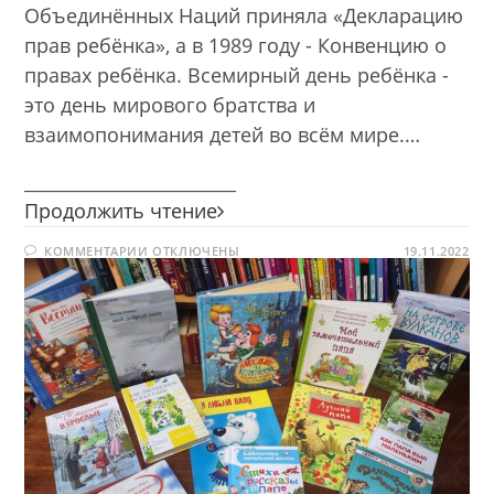
Объединённых Наций приняла «Декларацию
прав ребёнка», а в 1989 году - Конвенцию о
правах ребёнка. Всемирный день ребёнка -
это день мирового братства и
взаимопонимания детей во всём мире.…
________________________
Приключения
Продолжить чтение
Маленького
К
КОММЕНТАРИИ
ОТКЛЮЧЕНЫ
Человечка
19.11.2022
ЗАПИСИ
ПРИКЛЮЧЕНИЯ
МАЛЕНЬКОГО
ЧЕЛОВЕЧКА