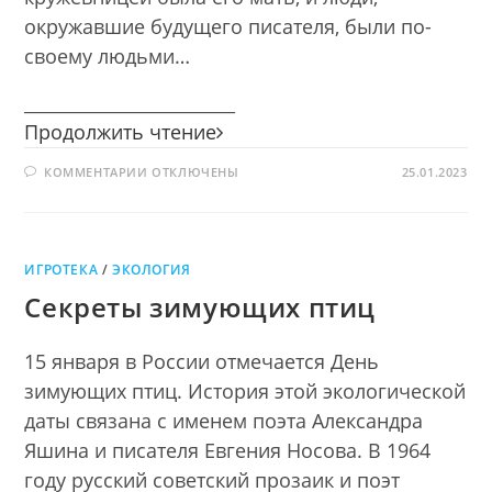
окружавшие будущего писателя, были по-
своему людьми…
________________________
Малахитовая
Продолжить чтение
шкатулка
К
КОММЕНТАРИИ
ОТКЛЮЧЕНЫ
сказов
25.01.2023
ЗАПИСИ
Бажова
МАЛАХИТОВАЯ
ШКАТУЛКА
СКАЗОВ
БАЖОВА
ИГРОТЕКА
/
ЭКОЛОГИЯ
Секреты зимующих птиц
15 января в России отмечается День
зимующих птиц. История этой экологической
даты связана с именем поэта Александра
Яшина и писателя Евгения Носова. В 1964
году русский советский прозаик и поэт