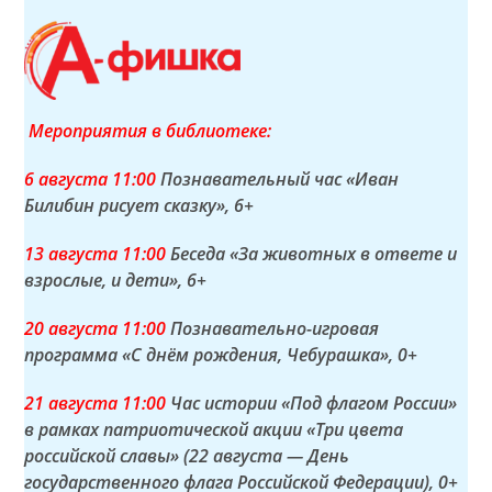
Мероприятия в библиотеке:
6 а
вгуста
11:00
Познавательный час «Иван
Билибин рисует сказку»
, 6+
13 а
вгуста
11:00
Беседа «За животных в ответе и
взрослые, и дети»
, 6+
20 а
вгуста
11:00
Познавательно-игровая
программа «С днём рождения, Чебурашка»
, 0+
21 а
вгуста
11:00
Час истории «Под флагом России»
в рамках патриотической акции «Три цвета
российской славы» (22 августа — День
государственного флага Российской Федерации)
, 0+