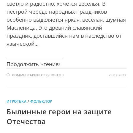
светло и радостно, хочется веселья. В
пёстрой череде народных праздников
особенно выделяется яркая, весёлая, шумная
Масленица. Это древний славянский
праздник, доставшийся нам в наследство от
языческой…
________________________
Сударыня
Продолжить чтение
Масленица
К
КОММЕНТАРИИ
ОТКЛЮЧЕНЫ
25.02.2022
ЗАПИСИ
СУДАРЫНЯ
МАСЛЕНИЦА
ИГРОТЕКА
/
ФОЛЬКЛОР
Былинные герои на защите
Отечества