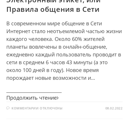
Правила общения в Сети
В современном мире общение в Сети
Интернет стало неотъемлемой частью жизни
каждого человека. Около 60% жителей
планеты вовлечены в онлайн-общение,
ежедневно каждый пользователь проводит в
сети в среднем 6 часов 43 минуты (а это
около 100 дней в году). Новое время
порождает новые возможности и…
________________________
Электронный
Продолжить чтение
этикет,
К
КОММЕНТАРИИ
ОТКЛЮЧЕНЫ
или
08.02.2022
ЗАПИСИ
Правила
ЭЛЕКТРОННЫЙ
ЭТИКЕТ,
общения
ИЛИ
ПРАВИЛА
в