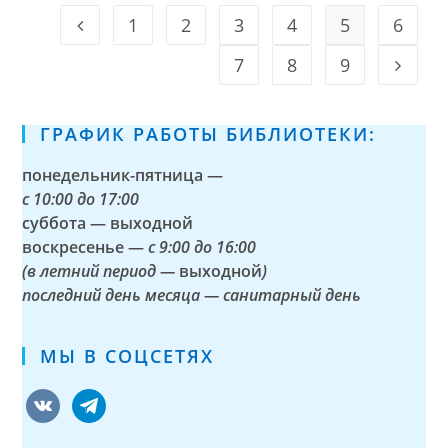
ОБЩЕНИЯ
Сети
В
1
2
3
4
5
6
Go to the previous page
СЕТИ
7
8
9
Go to t
ГРАФИК РАБОТЫ БИБЛИОТЕКИ:
понедельник-пятница —
с
10:00 до 17:00
суббота — выходной
воскресенье —
с 9:00 до 16:00
(в летний период —
выходной
)
последний день месяца — санитарный день
МЫ В СОЦСЕТЯХ
vkontakte
telegram