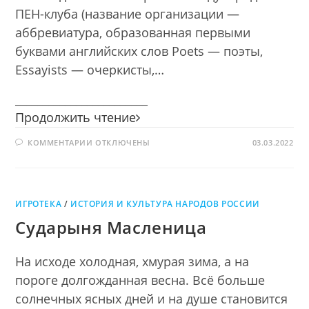
ПЕН-клуба (название организации —
аббревиатура, образованная первыми
буквами английских слов Poets — поэты,
Essayists — очеркисты,…
________________________
Всемирный
Продолжить чтение
день
К
КОММЕНТАРИИ
ОТКЛЮЧЕНЫ
писателя
03.03.2022
ЗАПИСИ
—
ВСЕМИРНЫЙ
ДЕНЬ
праздник
ПИСАТЕЛЯ
—
читателя
ПРАЗДНИК
ИГРОТЕКА
/
ИСТОРИЯ И КУЛЬТУРА НАРОДОВ РОССИИ
ЧИТАТЕЛЯ
Сударыня Масленица
На исходе холодная, хмурая зима, а на
пороге долгожданная весна. Всё больше
солнечных ясных дней и на душе становится