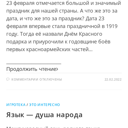
23 февраля отмечается большой и значимый
праздник для нашей страны. А что же это за
дата, и что же это за праздник? Дата 23
февраля впервые стала праздничной в 1919
году. Тогда её назвали Днём Красного
подарка и приурочили к годовщине боёв
первых красноармейских частей…
________________________
Былинные
Продолжить чтение
герои
К
КОММЕНТАРИИ
ОТКЛЮЧЕНЫ
на
22.02.2022
ЗАПИСИ
защите
БЫЛИННЫЕ
ГЕРОИ
Отечества
НА
ЗАЩИТЕ
ОТЕЧЕСТВА
ИГРОТЕКА
/
ЭТО ИНТЕРЕСНО
Язык — душа народа