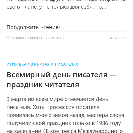
свою планету не только для себя, но…
________________________
Весенние
Продолжить чтение
пейзажи
К
КОММЕНТАРИИ
ОТКЛЮЧЕНЫ
устами
21.04.2022
ЗАПИСИ
поэтов
ВЕСЕННИЕ
ПЕЙЗАЖИ
УСТАМИ
ПОЭТОВ
ИГРОТЕКА
/
О КНИГАХ И ПИСАТЕЛЯХ
Всемирный день писателя —
праздник читателя
3 марта во всем мире отмечается День
писателя. Хоть профессия писателя
появилась много веков назад, мастера слова
получили свой праздник только в 1986 году
на заседании 48 конгресса Международного