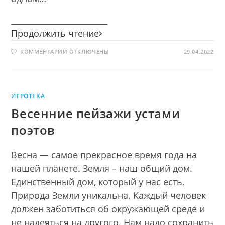
________________________
Человеку
Продолжить чтение
друг
К
КОММЕНТАРИИ
ОТКЛЮЧЕНЫ
огонь,
29.04.2022
ЗАПИСИ
только
ЧЕЛОВЕКУ
ДРУГ
зря
ОГОНЬ,
ТОЛЬКО
его
ЗРЯ
не
ИГРОТЕКА
ЕГО
НЕ
тронь
Весенние пейзажи устами
ТРОНЬ
поэтов
Весна — самое прекрасное время года на
нашей планете. Земля – наш общий дом.
Единственный дом, который у нас есть.
Природа Земли уникальна. Каждый человек
должен заботиться об окружающей среде и
не надеяться на другого. Нам надо сохранить