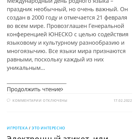
Международный день родного языка –
праздник необычный, но очень важный. Он
создан в 2000 году и отмечается 21 февраля
во всем мире. Провозглашен Генеральной
конференцией ЮНЕСКО с целью содействия
языковому и культурному разнообразию и
многоязычию. Все языки мира признаются
равными, поскольку каждый из них
уникальным…
________________________
Язык
Продолжить чтение
—
К
КОММЕНТАРИИ
ОТКЛЮЧЕНЫ
душа
17.02.2022
ЗАПИСИ
народа
ЯЗЫК
—
ДУША
НАРОДА
ИГРОТЕКА
/
ЭТО ИНТЕРЕСНО
Электронный этикет, или