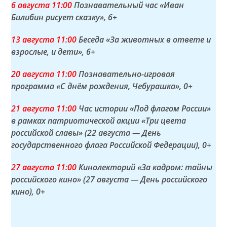
6 а
вгуста
11:00
Познавательный час «Иван
Билибин рисует сказку»
, 6+
13 а
вгуста
11:00
Беседа «За животных в ответе и
взрослые, и дети»
, 6+
20 а
вгуста
11:00
Познавательно-игровая
программа «С днём рождения, Чебурашка»
, 0+
21 а
вгуста
11:00
Час истории «Под флагом России»
в рамках патриотической акции «Три цвета
российской славы» (22 августа — День
государственного флага Российской Федерации)
, 0+
27 а
вгуста
11:00
Кинолекторий «За кадром: тайны
российского кино» (27 августа — День российского
кино)
, 0+