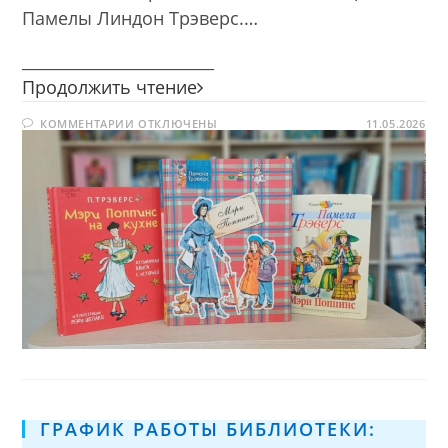
Памелы Линдон Трэверс.…
________________________
День
Продолжить чтение
ожидания
К
КОММЕНТАРИИ
ОТКЛЮЧЕНЫ
Мэри
11.05.2026
ЗАПИСИ
Поппинс
ДЕНЬ
ОЖИДАНИЯ
МЭРИ
ПОППИНС
ГРАФИК РАБОТЫ БИБЛИОТЕКИ: