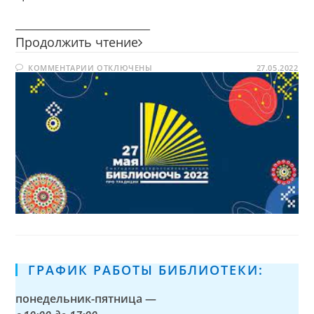
________________________
Библионочь
Продолжить чтение
—
К
КОММЕНТАРИИ
ОТКЛЮЧЕНЫ
2022
27.05.2022
ЗАПИСИ
БИБЛИОНОЧЬ
—
2022
ГРАФИК РАБОТЫ БИБЛИОТЕКИ:
понедельник-пятница —