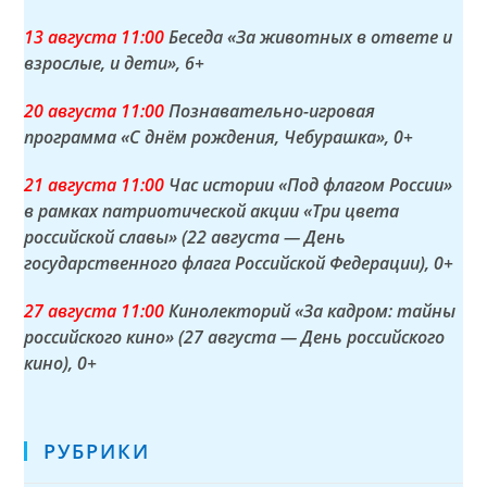
13 а
вгуста
11:00
Беседа «За животных в ответе и
взрослые, и дети»
, 6+
20 а
вгуста
11:00
Познавательно-игровая
программа «С днём рождения, Чебурашка»
, 0+
21 а
вгуста
11:00
Час истории «Под флагом России»
в рамках патриотической акции «Три цвета
российской славы» (22 августа — День
государственного флага Российской Федерации)
, 0+
27 а
вгуста
11:00
Кинолекторий «За кадром: тайны
российского кино» (27 августа — День российского
кино)
, 0+
РУБРИКИ