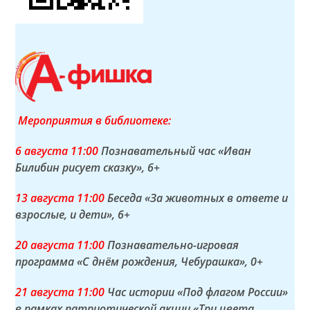
Мероприятия в библиотеке:
6 а
вгуста
11:00
Познавательный час «Иван
Билибин рисует сказку»
, 6+
13 а
вгуста
11:00
Беседа «За животных в ответе и
взрослые, и дети»
, 6+
20 а
вгуста
11:00
Познавательно-игровая
программа «С днём рождения, Чебурашка»
, 0+
21 а
вгуста
11:00
Час истории «Под флагом России»
в рамках патриотической акции «Три цвета