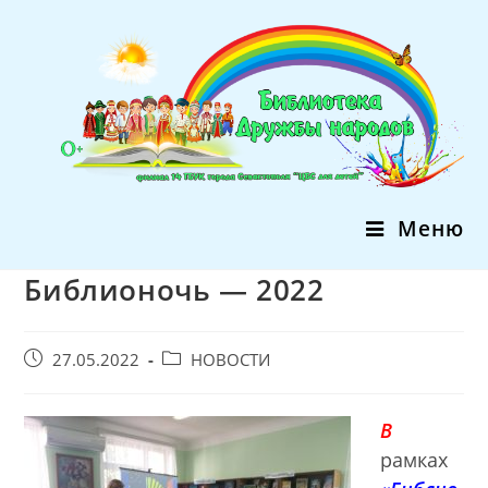
Перейти
к
содержимому
Меню
Библионочь — 2022
Запись
Post
27.05.2022
НОВОСТИ
опубликована:
category:
В
рамках