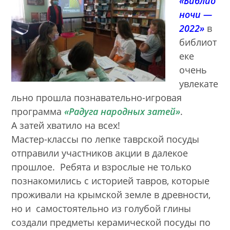
«Библио
ночи —
2022»
в
библиот
еке
очень
увлекате
льно прошла познавательно-игровая
программа
«Радуга народных затей»
.
А затей хватило на всех!
Мастер-классы по лепке таврской посуды
отправили участников акции в далекое
прошлое. Ребята и взрослые не только
познакомились с историей тавров, которые
проживали на крымской земле в древности,
но и самостоятельно из голубой глины
создали предметы керамической посуды по