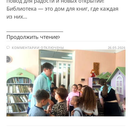
повод для радости и новых открытий!
Библиотека — это дом для книг, где каждая
из них…
________________________
Сегодня
Продолжить чтение
я
К
КОММЕНТАРИИ
ОТКЛЮЧЕНЫ
—
26.05.2026
ЗАПИСИ
библиотекарь
СЕГОДНЯ
Я
—
БИБЛИОТЕКАРЬ