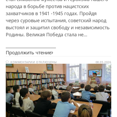
народа в борьбе против нацистских
захватчиков в 1941 -1945 годах. Пройдя
через суровые испытания, советский народ
выстоял и защитил свободу и независимость
Родины. Великая Победа стала не…
________________________
Великая
Продолжить чтение
война
К
КОММЕНТАРИИ
ОТКЛЮЧЕНЫ
—
08.05.2026
ЗАПИСИ
Великая
ВЕЛИКАЯ
ВОЙНА
Победа
—
ВЕЛИКАЯ
ПОБЕДА