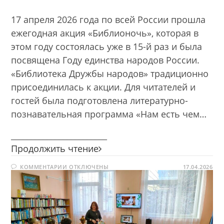
17 апреля 2026 года по всей России прошла
ежегодная акция «Библионочь», которая в
этом году состоялась уже в 15-й раз и была
посвящена Году единства народов России.
«Библиотека Дружбы народов» традиционно
присоединилась к акции. Для читателей и
гостей была подготовлена литературно-
познавательная программа «Нам есть чем…
________________________
Нам
Продолжить чтение
есть
К
КОММЕНТАРИИ
ОТКЛЮЧЕНЫ
чем
17.04.2026
ЗАПИСИ
гордиться.
НАМ
ЕСТЬ
Библионочь
ЧЕМ
ГОРДИТЬСЯ.
—
БИБЛИОНОЧЬ
2026
—
2026