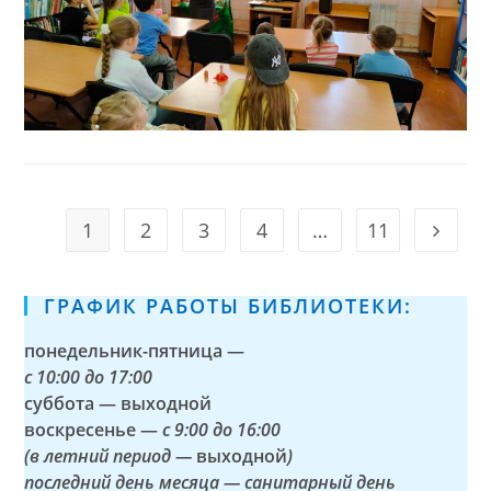
1
2
3
4
…
11
Go to t
ГРАФИК РАБОТЫ БИБЛИОТЕКИ:
понедельник-пятница —
с
10:00 до 17:00
суббота — выходной
воскресенье —
с 9:00 до 16:00
(в летний период —
выходной
)
последний день месяца — санитарный день