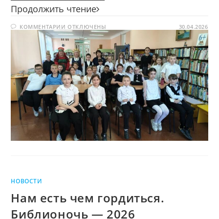
Традиции
Продолжить чтение
гостеприимства
К
КОММЕНТАРИИ
ОТКЛЮЧЕНЫ
—
30.04.2026
ЗАПИСИ
душа
ТРАДИЦИИ
ГОСТЕПРИИМСТВА
народов
—
ДУША
России
НАРОДОВ
РОССИИ
НОВОСТИ
Нам есть чем гордиться.
Библионочь — 2026