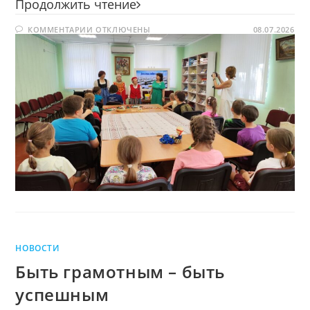
Под
Продолжить чтение
зонтиком
К
КОММЕНТАРИИ
ОТКЛЮЧЕНЫ
Дружбы
08.07.2026
ЗАПИСИ
ПОД
ЗОНТИКОМ
ДРУЖБЫ
НОВОСТИ
Быть грамотным – быть
успешным