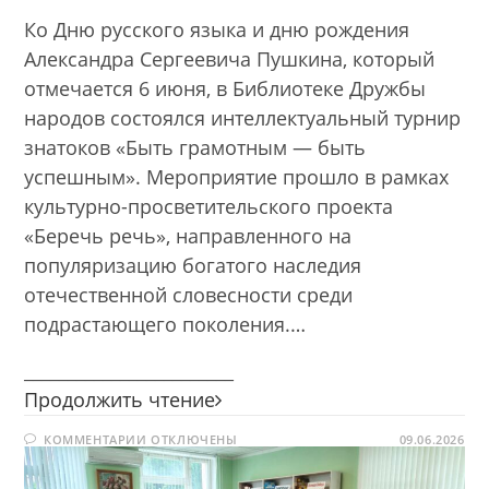
Ко Дню русского языка и дню рождения
Александра Сергеевича Пушкина, который
отмечается 6 июня, в Библиотеке Дружбы
народов состоялся интеллектуальный турнир
знатоков «Быть грамотным — быть
успешным». Мероприятие прошло в рамках
культурно-просветительского проекта
«Беречь речь», направленного на
популяризацию богатого наследия
отечественной словесности среди
подрастающего поколения.…
________________________
Быть
Продолжить чтение
грамотным
К
КОММЕНТАРИИ
ОТКЛЮЧЕНЫ
–
09.06.2026
ЗАПИСИ
быть
БЫТЬ
ГРАМОТНЫМ
успешным