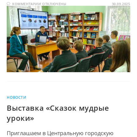
К
КОММЕНТАРИИ
ОТКЛЮЧЕНЫ
важном
30.09.2025
ЗАПИСИ
РАЗГОВОР
О
ВАЖНОМ
НОВОСТИ
Выставка «Сказок мудрые
уроки»
Приглашаем в Центральную городскую