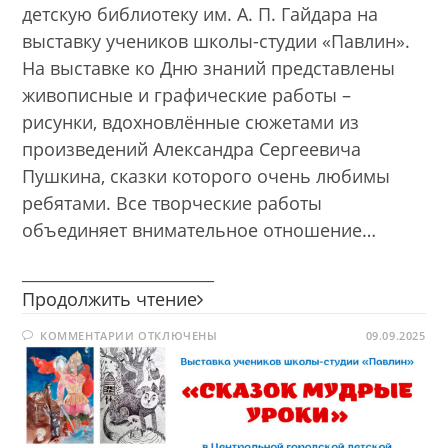
детскую библиотеку им. А. П. Гайдара на
выставку учеников школы-студии «Павлин».
На выставке ко Дню знаний представлены
живописные и графические работы –
рисунки, вдохновлённые сюжетами из
произведений Александра Сергеевича
Пушкина, сказки которого очень любимы
ребятами. Все творческие работы
объединяет внимательное отношение…
________________________
Выставка
Продолжить чтение
«Сказок
К
КОММЕНТАРИИ
ОТКЛЮЧЕНЫ
мудрые
09.09.2025
ЗАПИСИ
уроки»
ВЫСТАВКА
«СКАЗОК
МУДРЫЕ
УРОКИ»