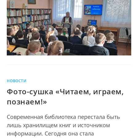
команда
ТИМУР
И
ЕГО
КОМАНДА
НОВОСТИ
Фото-сушка «Читаем, играем,
познаем!»
Современная библиотека перестала быть
лишь хранилищем книг и источником
информации. Сегодня она стала