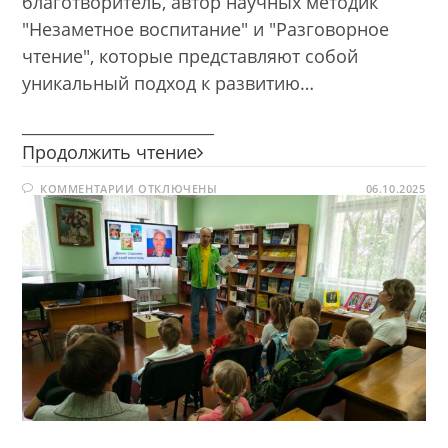
благотворитель, автор научных методик
"Незаметное воспитание" и "Разговорное
чтение", которые представляют собой
уникальный подход к развитию…
________________________
В
Продолжить чтение
гостях
К
КОММЕНТАРИИ
ОТКЛЮЧЕНЫ
у
06.10.2025
ЗАПИСИ
ребят
В
ГОСТЯХ
—
У
РЕБЯТ
писатель
—
Денис
ПИСАТЕЛЬ
ДЕНИС
Сорокин
СОРОКИН