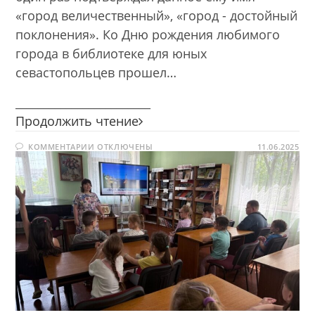
«город величественный», «город - достойный
поклонения». Ко Дню рождения любимого
города в библиотеке для юных
севастопольцев прошел…
________________________
Бессмертный
Продолжить чтение
город
К
КОММЕНТАРИИ
ОТКЛЮЧЕНЫ
нашей
11.06.2025
ЗАПИСИ
славы,
БЕССМЕРТНЫЙ
ГОРОД
святыня
НАШЕЙ
СЛАВЫ,
русских
СВЯТЫНЯ
моряков
РУССКИХ
МОРЯКОВ