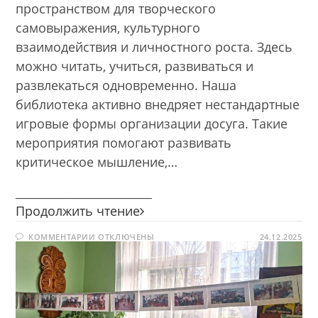
пространством для творческого
самовыражения, культурного
взаимодействия и личностного роста. Здесь
можно читать, учиться, развиваться и
развлекаться одновременно. Наша
библиотека активно внедряет нестандартные
игровые формы организации досуга. Такие
мероприятия помогают развивать
критическое мышление,…
________________________
Фото-
Продолжить чтение
сушка
К
КОММЕНТАРИИ
ОТКЛЮЧЕНЫ
«Читаем,
24.12.2025
ЗАПИСИ
играем,
ФОТО-
СУШКА
познаем!»
«ЧИТАЕМ,
ИГРАЕМ,
ПОЗНАЕМ!»