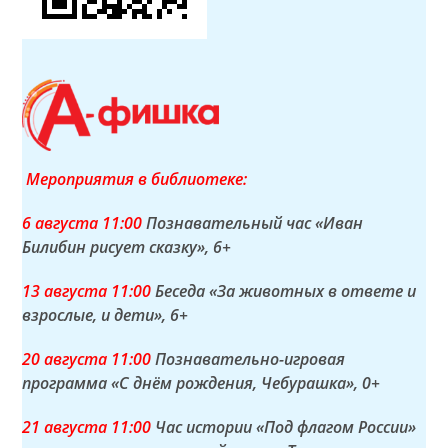
Мероприятия в библиотеке:
6 а
вгуста
11:00
Познавательный час «Иван
Билибин рисует сказку»
, 6+
13 а
вгуста
11:00
Беседа «За животных в ответе и
взрослые, и дети»
, 6+
20 а
вгуста
11:00
Познавательно-игровая
программа «С днём рождения, Чебурашка»
, 0+
21 а
вгуста
11:00
Час истории «Под флагом России»