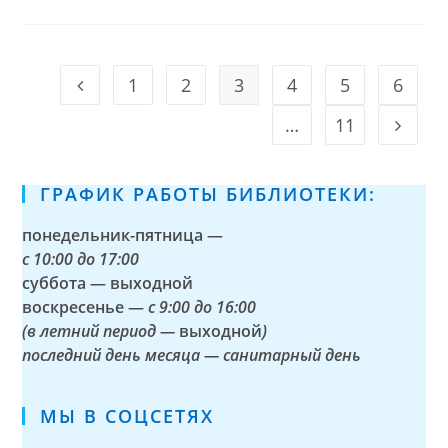
1
2
3
4
5
6
Go to the previous page
…
11
Go to t
ГРАФИК РАБОТЫ БИБЛИОТЕКИ:
понедельник-пятница —
с
10:00 до 17:00
суббота — выходной
воскресенье —
с 9:00 до 16:00
(в летний период —
выходной
)
последний день месяца — санитарный день
МЫ В СОЦСЕТЯХ