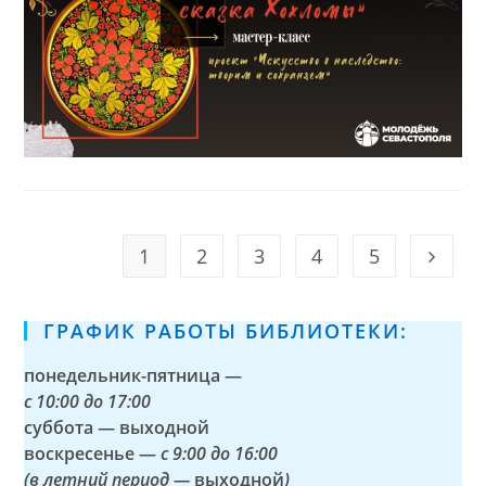
1
2
3
4
5
Go to t
ГРАФИК РАБОТЫ БИБЛИОТЕКИ:
понедельник-пятница —
с
10:00 до 17:00
суббота — выходной
воскресенье —
с 9:00 до 16:00
(в летний период —
выходной
)