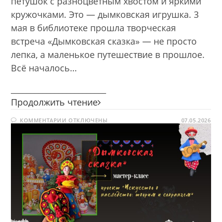
петушок с разноцветным хвостом и яркими
кружочками. Это — дымковская игрушка. 3
мая в библиотеке прошла творческая
встреча «Дымковская сказка» — не просто
лепка, а маленькое путешествие в прошлое.
Всё началось…
________________________
Дымковская
Продолжить чтение
сказка
К
КОММЕНТАРИИ
ОТКЛЮЧЕНЫ
07.05.2026
ЗАПИСИ
ДЫМКОВСКАЯ
СКАЗКА