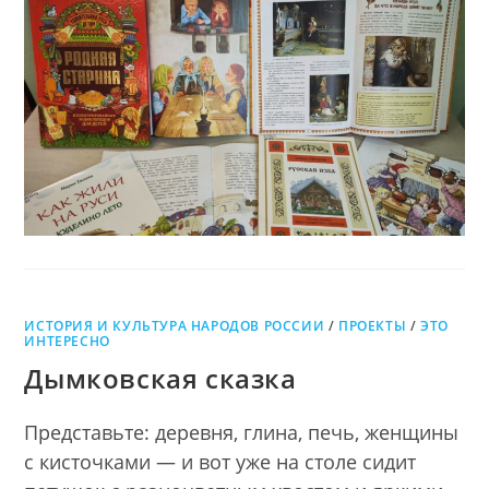
сердце
РУССКАЯ
ПЕЧКА
дома
—
СЕРДЦЕ
ДОМА
ИСТОРИЯ И КУЛЬТУРА НАРОДОВ РОССИИ
/
ПРОЕКТЫ
/
ЭТО
ИНТЕРЕСНО
Дымковская сказка
Представьте: деревня, глина, печь, женщины
с кисточками — и вот уже на столе сидит