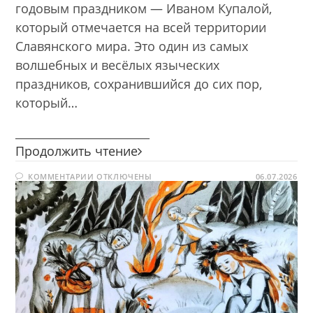
годовым праздником — Иваном Купалой,
который отмечается на всей территории
Славянского мира. Это один из самых
волшебных и весёлых языческих
праздников, сохранившийся до сих пор,
который…
________________________
Ой
Продолжить чтение
на
К
КОММЕНТАРИИ
ОТКЛЮЧЕНЫ
Ивана,
06.07.2026
ЗАПИСИ
ой
ОЙ
НА
на
ИВАНА,
ОЙ
Купала…
НА
КУПАЛА…