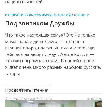
национальностей!
ИСТОРИЯ И КУЛЬТУРА НАРОДОВ РОССИИ
/
НОВОСТИ
Под зонтиком Дружбы
Что такое настоящая семья? Это не только
мама, папа и дети. Семья — это наша
главная опора, надежный тыл и место, где
тебя всегда любят и ждут. А еще Россия —
это одна огромная семья! В нашей стране
живет очень много разных народов: русские,
татары,…
________________________
Под
Продолжить чтение
зонтиком
К
КОММЕНТАРИИ
ОТКЛЮЧЕНЫ
Дружбы
08.07.2026
ЗАПИСИ
ПОД