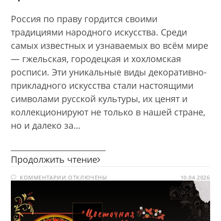
Россия по праву гордится своими
традициями народного искусства. Среди
самых известных и узнаваемых во всём мире
— гжельская, городецкая и хохломская
росписи. Эти уникальные виды декоративно-
прикладного искусства стали настоящими
символами русской культуры, их ценят и
коллекционируют не только в нашей стране,
но и далеко за…
________________________
Цветочная
Продолжить чтение
сказка
К
КОММЕНТАРИИ
ОТКЛЮЧЕНЫ
Хохломы
10.04.2026
ЗАПИСИ
ЦВЕТОЧНАЯ
СКАЗКА
ХОХЛОМЫ