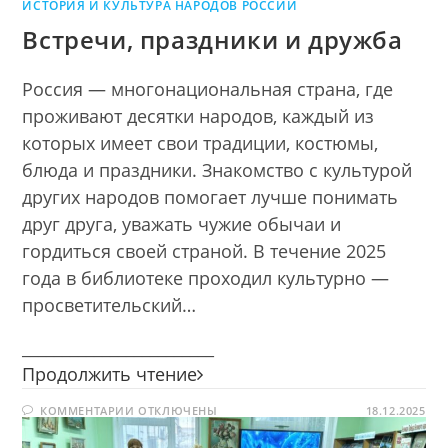
ИСТОРИЯ И КУЛЬТУРА НАРОДОВ РОССИИ
Встречи, праздники и дружба
Россия — многонациональная страна, где
проживают десятки народов, каждый из
которых имеет свои традиции, костюмы,
блюда и праздники. Знакомство с культурой
других народов помогает лучше понимать
друг друга, уважать чужие обычаи и
гордиться своей страной. В течение 2025
года в библиотеке проходил культурно —
просветительский…
________________________
Встречи,
Продолжить чтение
праздники
К
КОММЕНТАРИИ
ОТКЛЮЧЕНЫ
и
18.12.2025
ЗАПИСИ
дружба
ВСТРЕЧИ,