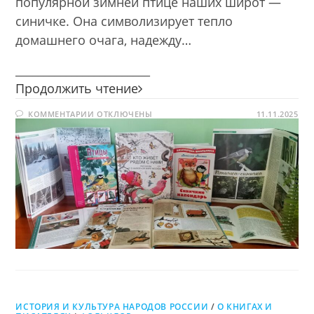
популярной зимней птице наших широт —
синичке. Она символизирует тепло
домашнего очага, надежду…
________________________
Синичкин
Продолжить чтение
день
К
КОММЕНТАРИИ
ОТКЛЮЧЕНЫ
11.11.2025
ЗАПИСИ
СИНИЧКИН
ДЕНЬ
ИСТОРИЯ И КУЛЬТУРА НАРОДОВ РОССИИ
/
О КНИГАХ И