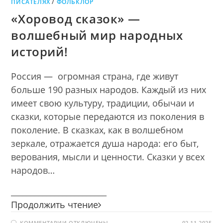
ПИСАТЕЛЯХ
/
ФОЛЬКЛОР
«Хоровод сказок» —
волшебный мир народных
историй!
Россия — огромная страна, где живут
больше 190 разных народов. Каждый из них
имеет свою культуру, традиции, обычаи и
сказки, которые передаются из поколения в
поколение. В сказках, как в волшебном
зеркале, отражается душа народа: его быт,
верования, мысли и ценности. Сказки у всех
народов…
________________________
«Хоровод
Продолжить чтение
сказок»
К
КОММЕНТАРИИ
ОТКЛЮЧЕНЫ
02.11.2025