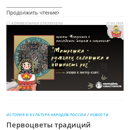
________________________
Матрёшка
Продолжить чтение
—
К
КОММЕНТАРИИ
ОТКЛЮЧЕНЫ
румянец
27.03.2026
ЗАПИСИ
солнышка
МАТРЁШКА
—
и
РУМЯНЕЦ
СОЛНЫШКА
пышность
И
роз
ПЫШНОСТЬ
РОЗ
ИСТОРИЯ И КУЛЬТУРА НАРОДОВ РОССИИ
/
НОВОСТИ
Первоцветы традиций