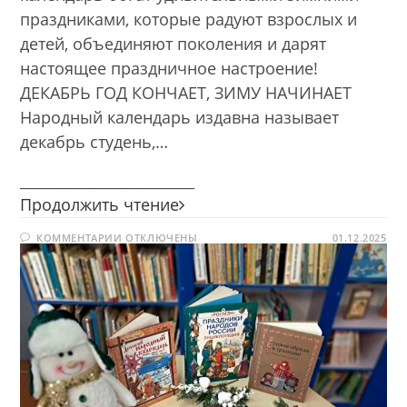
праздниками, которые радуют взрослых и
детей, объединяют поколения и дарят
настоящее праздничное настроение!
ДЕКАБРЬ ГОД КОНЧАЕТ, ЗИМУ НАЧИНАЕТ
Народный календарь издавна называет
декабрь студень,…
________________________
Зима
Продолжить чтение
—
К
КОММЕНТАРИИ
ОТКЛЮЧЕНЫ
время
01.12.2025
ЗАПИСИ
чудес
ЗИМА
—
ВРЕМЯ
ЧУДЕС