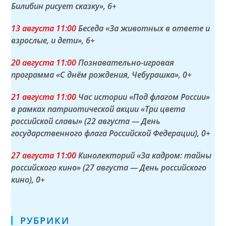
Билибин рисует сказку»
, 6+
13 а
вгуста
11:00
Беседа «За животных в ответе и
взрослые, и дети»
, 6+
20 а
вгуста
11:00
Познавательно-игровая
программа «С днём рождения, Чебурашка»
, 0+
21 а
вгуста
11:00
Час истории «Под флагом России»
в рамках патриотической акции «Три цвета
российской славы» (22 августа — День
государственного флага Российской Федерации)
, 0+
27 а
вгуста
11:00
Кинолекторий «За кадром: тайны
российского кино» (27 августа — День российского
кино)
, 0+
РУБРИКИ