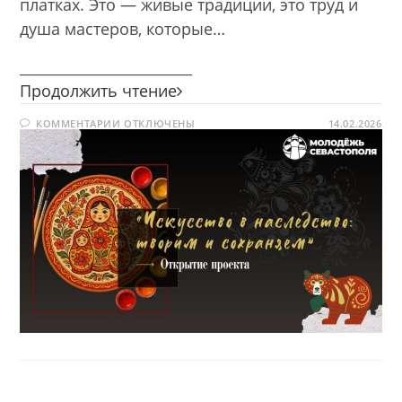
платках. Это — живые традиции, это труд и
душа мастеров, которые…
________________________
Открытие
Продолжить чтение
проекта
К
КОММЕНТАРИИ
ОТКЛЮЧЕНЫ
состоялось!
14.02.2026
ЗАПИСИ
ОТКРЫТИЕ
ПРОЕКТА
СОСТОЯЛОСЬ!