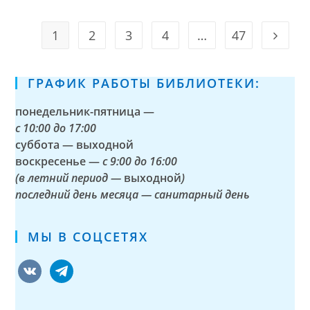
1
2
3
4
…
47
Go to t
ГРАФИК РАБОТЫ БИБЛИОТЕКИ:
понедельник-пятница —
с
10:00 до 17:00
суббота — выходной
воскресенье —
с 9:00 до 16:00
(в летний период —
выходной
)
последний день месяца — санитарный день
МЫ В СОЦСЕТЯХ
vkontakte
telegram