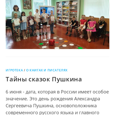
ГРАМОТНЫМ
успешным
–
БЫТЬ
УСПЕШНЫМ
ИГРОТЕКА
/
О КНИГАХ И ПИСАТЕЛЯХ
Тайны сказок Пушкина
6 июня - дата, которая в России имеет особое
значение. Это день рождения Александра
Сергеевича Пушкина, основоположника
современного русского языка и главного