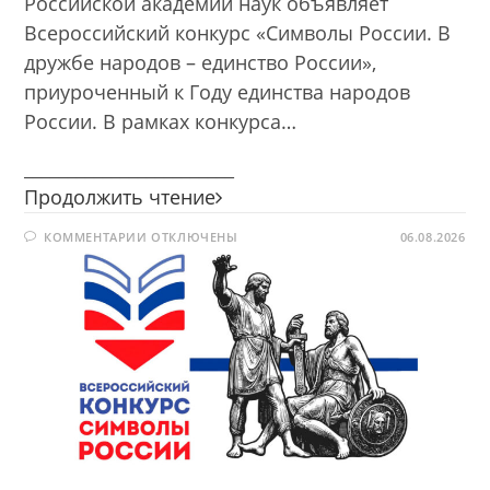
Российской академии наук объявляет
Всероссийский конкурс «Символы России. В
дружбе народов – единство России»,
приуроченный к Году единства народов
России. В рамках конкурса…
________________________
Всероссийский
Продолжить чтение
конкурс
К
КОММЕНТАРИИ
ОТКЛЮЧЕНЫ
«Символы
06.08.2026
ЗАПИСИ
России.
ВСЕРОССИЙСКИЙ
КОНКУРС
В
«СИМВОЛЫ
РОССИИ.
дружбе
В
народов
ДРУЖБЕ
НАРОДОВ
–
–
единство
ЕДИНСТВО
РОССИИ»
России»