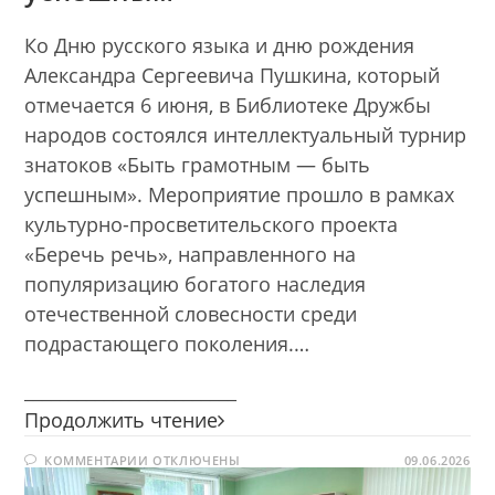
Ко Дню русского языка и дню рождения
Александра Сергеевича Пушкина, который
отмечается 6 июня, в Библиотеке Дружбы
народов состоялся интеллектуальный турнир
знатоков «Быть грамотным — быть
успешным». Мероприятие прошло в рамках
культурно-просветительского проекта
«Беречь речь», направленного на
популяризацию богатого наследия
отечественной словесности среди
подрастающего поколения.…
________________________
Быть
Продолжить чтение
грамотным
К
КОММЕНТАРИИ
ОТКЛЮЧЕНЫ
–
09.06.2026
ЗАПИСИ
быть
БЫТЬ