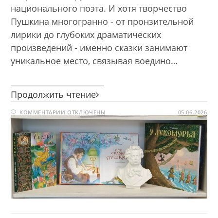
национального поэта. И хотя творчество
Пушкина многогранно - от пронзительной
лирики до глубоких драматических
произведений - именно сказки занимают
уникальное место, связывая воедино…
________________________
Тайны
Продолжить чтение
сказок
К
КОММЕНТАРИИ
ОТКЛЮЧЕНЫ
Пушкина
05.06.2026
ЗАПИСИ
ТАЙНЫ
СКАЗОК
ПУШКИНА