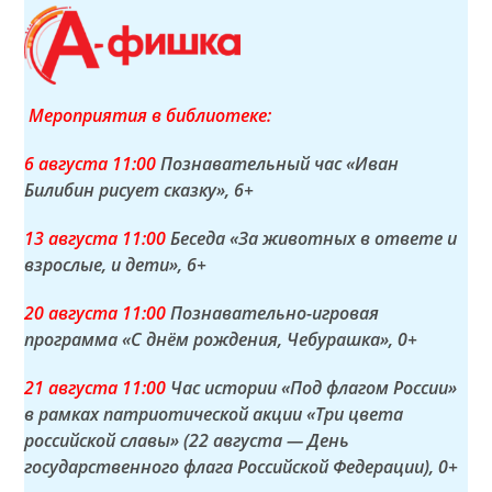
Мероприятия в библиотеке:
6 а
вгуста
11:00
Познавательный час «Иван
Билибин рисует сказку»
, 6+
13 а
вгуста
11:00
Беседа «За животных в ответе и
взрослые, и дети»
, 6+
20 а
вгуста
11:00
Познавательно-игровая
программа «С днём рождения, Чебурашка»
, 0+
21 а
вгуста
11:00
Час истории «Под флагом России»
в рамках патриотической акции «Три цвета
российской славы» (22 августа — День
государственного флага Российской Федерации)
, 0+