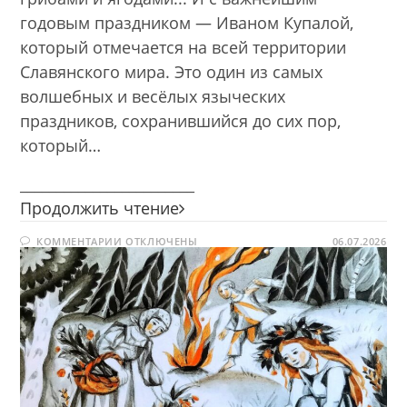
годовым праздником — Иваном Купалой,
который отмечается на всей территории
Славянского мира. Это один из самых
волшебных и весёлых языческих
праздников, сохранившийся до сих пор,
который…
________________________
Ой
Продолжить чтение
на
К
КОММЕНТАРИИ
ОТКЛЮЧЕНЫ
Ивана,
06.07.2026
ЗАПИСИ
ой
ОЙ
НА
на
ИВАНА,
ОЙ
Купала…
НА
КУПАЛА…