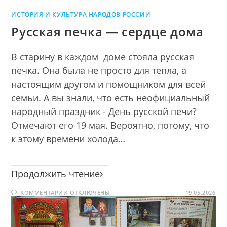
ИСТОРИЯ И КУЛЬТУРА НАРОДОВ РОССИИ
Русская печка — сердце дома
В старину в каждом доме стояла русская
печка. Она была не просто для тепла, а
настоящим другом и помощником для всей
семьи. А вы знали, что есть неофициальный
народный праздник - День русской печи?
Отмечают его 19 мая. Вероятно, потому, что
к этому времени холода…
________________________
Русская
Продолжить чтение
печка
К
КОММЕНТАРИИ
ОТКЛЮЧЕНЫ
—
19.05.2026
ЗАПИСИ
сердце
РУССКАЯ
ПЕЧКА
дома
—
СЕРДЦЕ