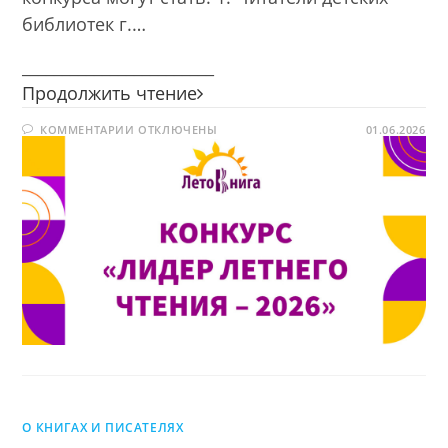
библиотек г.…
________________________
Конкурс
Продолжить чтение
«Лидер
К
КОММЕНТАРИИ
ОТКЛЮЧЕНЫ
летнего
01.06.2026
ЗАПИСИ
чтения
КОНКУРС
«ЛИДЕР
—
ЛЕТНЕГО
ЧТЕНИЯ
2026»
—
2026»
О КНИГАХ И ПИСАТЕЛЯХ