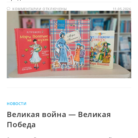
ожидания
К
КОММЕНТАРИИ
ОТКЛЮЧЕНЫ
Мэри
11.05.2026
ЗАПИСИ
Поппинс
ДЕНЬ
ОЖИДАНИЯ
МЭРИ
ПОППИНС
НОВОСТИ
Великая война — Великая
Победа