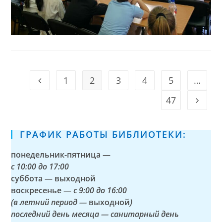
1
2
3
4
5
…
Go to the previous page
47
Go to t
ГРАФИК РАБОТЫ БИБЛИОТЕКИ:
понедельник-пятница —
с
10:00 до 17:00
суббота — выходной
воскресенье —
с 9:00 до 16:00
(в летний период —
выходной
)
последний день месяца — санитарный день