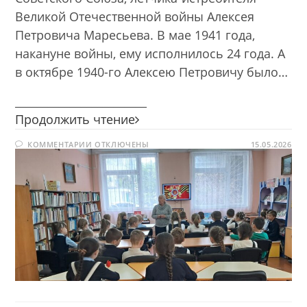
Великой Отечественной войны Алексея
Петровича Маресьева. В мае 1941 года,
накануне войны, ему исполнилось 24 года. А
в октябре 1940-го Алексею Петровичу было…
________________________
Три
Продолжить чтение
подвига.
К
КОММЕНТАРИИ
ОТКЛЮЧЕНЫ
Алексей
15.05.2026
ЗАПИСИ
Маресьев
ТРИ
ПОДВИГА.
АЛЕКСЕЙ
МАРЕСЬЕВ