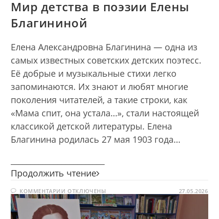
Мир детства в поэзии Елены
Благининой
Елена Александровна Благинина — одна из
самых известных советских детских поэтесс.
Её добрые и музыкальные стихи легко
запоминаются. Их знают и любят многие
поколения читателей, а такие строки, как
«Мама спит, она устала…», стали настоящей
классикой детской литературы. Елена
Благинина родилась 27 мая 1903 года…
________________________
Мир
Продолжить чтение
детства
К
КОММЕНТАРИИ
ОТКЛЮЧЕНЫ
в
27.05.2026
ЗАПИСИ
поэзии
МИР
ДЕТСТВА
Елены
В