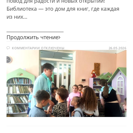
повод для радости и новых открытий!
Библиотека — это дом для книг, где каждая
из них…
________________________
Сегодня
Продолжить чтение
я
К
КОММЕНТАРИИ
ОТКЛЮЧЕНЫ
—
26.05.2026
ЗАПИСИ
библиотекарь
СЕГОДНЯ
Я
—
БИБЛИОТЕКАРЬ