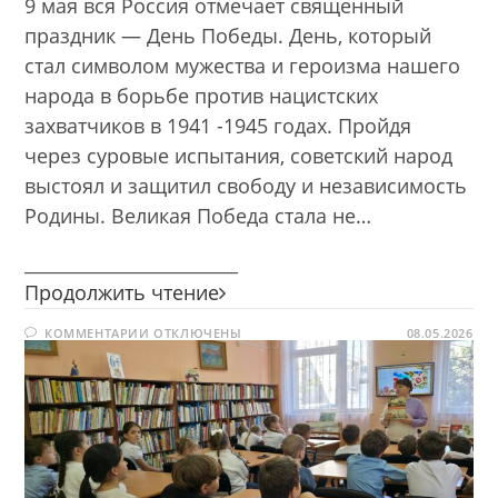
9 мая вся Россия отмечает священный
праздник — День Победы. День, который
стал символом мужества и героизма нашего
народа в борьбе против нацистских
захватчиков в 1941 -1945 годах. Пройдя
через суровые испытания, советский народ
выстоял и защитил свободу и независимость
Родины. Великая Победа стала не…
________________________
Великая
Продолжить чтение
война
К
КОММЕНТАРИИ
ОТКЛЮЧЕНЫ
—
08.05.2026
ЗАПИСИ
Великая
ВЕЛИКАЯ
ВОЙНА
Победа
—
ВЕЛИКАЯ
ПОБЕДА