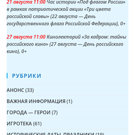
21 а
вгуста
11:00
Час истории «Под флагом России»
в рамках патриотической акции «Три цвета
российской славы» (22 августа — День
государственного флага Российской Федерации)
, 0+
27 а
вгуста
11:00
Кинолекторий «За кадром: тайны
российского кино» (27 августа — День российского
кино)
, 0+
РУБРИКИ
АНОНС
(33)
ВАЖНАЯ ИНФОРМАЦИЯ
(1)
ГОРОДА — ГЕРОИ
(7)
ИГРОТЕКА
(61)
ИСТОРИЧЕСКИЕ ДАТЫ, ПРАЗДНИКИ
(19)