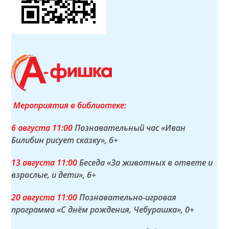
Мероприятия в библиотеке:
6 а
вгуста
11:00
Познавательный час «Иван
Билибин рисует сказку»
, 6+
13 а
вгуста
11:00
Беседа «За животных в ответе и
взрослые, и дети»
, 6+
20 а
вгуста
11:00
Познавательно-игровая
программа «С днём рождения, Чебурашка»
, 0+