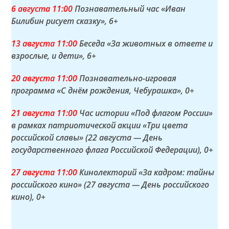
6 а
вгуста
11:00
Познавательный час «Иван
Билибин рисует сказку»
, 6+
13 а
вгуста
11:00
Беседа «За животных в ответе и
взрослые, и дети»
, 6+
20 а
вгуста
11:00
Познавательно-игровая
программа «С днём рождения, Чебурашка»
, 0+
21 а
вгуста
11:00
Час истории «Под флагом России»
в рамках патриотической акции «Три цвета
российской славы» (22 августа — День
государственного флага Российской Федерации)
, 0+
27 а
вгуста
11:00
Кинолекторий «За кадром: тайны
российского кино» (27 августа — День российского
кино)
, 0+