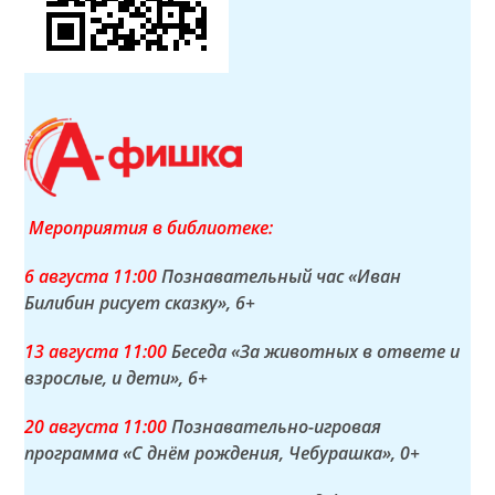
Мероприятия в библиотеке:
6 а
вгуста
11:00
Познавательный час «Иван
Билибин рисует сказку»
, 6+
13 а
вгуста
11:00
Беседа «За животных в ответе и
взрослые, и дети»
, 6+
20 а
вгуста
11:00
Познавательно-игровая
программа «С днём рождения, Чебурашка»
, 0+