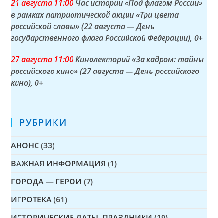
21 а
вгуста
11:00
Час истории «Под флагом России»
в рамках патриотической акции «Три цвета
российской славы» (22 августа — День
государственного флага Российской Федерации)
, 0+
27 а
вгуста
11:00
Кинолекторий «За кадром: тайны
российского кино» (27 августа — День российского
кино)
, 0+
РУБРИКИ
АНОНС
(33)
ВАЖНАЯ ИНФОРМАЦИЯ
(1)
ГОРОДА — ГЕРОИ
(7)
ИГРОТЕКА
(61)
ИСТОРИЧЕСКИЕ ДАТЫ, ПРАЗДНИКИ
(19)