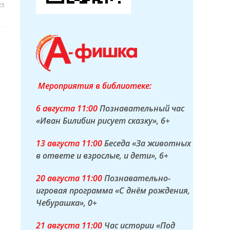
23
Мероприятия в библиотеке:
6 а
вгуста
11:00
Познавательный час
«Иван Билибин рисует сказку»
, 6+
13 а
вгуста
11:00
Беседа «За животных
в ответе и взрослые, и дети»
, 6+
20 а
вгуста
11:00
Познавательно-
игровая программа «С днём рождения,
Чебурашка»
, 0+
21 а
вгуста
11:00
Час истории «Под