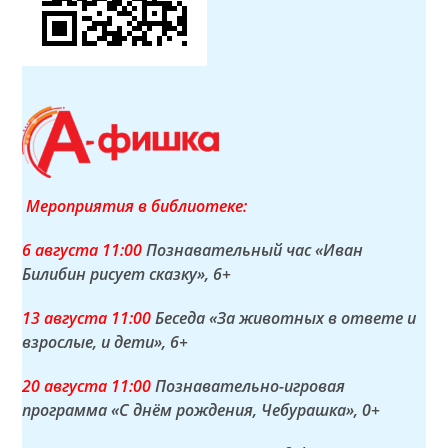
Мероприятия в библиотеке:
6 а
вгуста
11:00
Познавательный час «Иван
Билибин рисует сказку»
, 6+
13 а
вгуста
11:00
Беседа «За животных в ответе и
взрослые, и дети»
, 6+
20 а
вгуста
11:00
Познавательно-игровая
программа «С днём рождения, Чебурашка»
, 0+