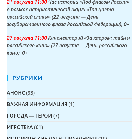
21 а
вгуста
11:00
Час истории «Под флагом России»
в рамках патриотической акции «Три цвета
российской славы» (22 августа — День
государственного флага Российской Федерации)
, 0+
27 а
вгуста
11:00
Кинолекторий «За кадром: тайны
российского кино» (27 августа — День российского
кино)
, 0+
РУБРИКИ
АНОНС
(33)
ВАЖНАЯ ИНФОРМАЦИЯ
(1)
ГОРОДА — ГЕРОИ
(7)
ИГРОТЕКА
(61)
ИСТОРИЧЕСКИЕ ДАТЫ, ПРАЗДНИКИ
(19)