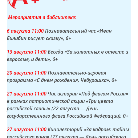
Мероприятия в библиотеке:
6 а
вгуста
11:00
Познавательный час «Иван
Билибин рисует сказку»
, 6+
13 а
вгуста
11:00
Беседа «За животных в ответе и
взрослые, и дети»
, 6+
20 а
вгуста
11:00
Познавательно-игровая
программа «С днём рождения, Чебурашка»
, 0+
21 а
вгуста
11:00
Час истории «Под флагом России»
в рамках патриотической акции «Три цвета
российской славы» (22 августа — День
государственного флага Российской Федерации)
, 0+
27 а
вгуста
11:00
Кинолекторий «За кадром: тайны
российского кино» (27 августа — День российского