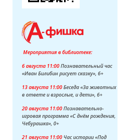
Мероприятия в библиотеке:
6 а
вгуста
11:00
Познавательный час
«Иван Билибин рисует сказку»
, 6+
13 а
вгуста
11:00
Беседа «За животных
в ответе и взрослые, и дети»
, 6+
20 а
вгуста
11:00
Познавательно-
игровая программа «С днём рождения,
Чебурашка»
, 0+
21 а
вгуста
11:00
Час истории «Под