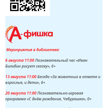
Мероприятия в библиотеке:
6 а
вгуста
11:00
Познавательный час «Иван
Билибин рисует сказку»
, 6+
13 а
вгуста
11:00
Беседа «За животных в ответе и
взрослые, и дети»
, 6+
20 а
вгуста
11:00
Познавательно-игровая
программа «С днём рождения, Чебурашка»
, 0+