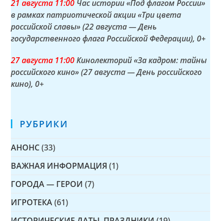
21 а
вгуста
11:00
Час истории «Под флагом России»
в рамках патриотической акции «Три цвета
российской славы» (22 августа — День
государственного флага Российской Федерации)
, 0+
27 а
вгуста
11:00
Кинолекторий «За кадром: тайны
российского кино» (27 августа — День российского
кино)
, 0+
РУБРИКИ
АНОНС
(33)
ВАЖНАЯ ИНФОРМАЦИЯ
(1)
ГОРОДА — ГЕРОИ
(7)
ИГРОТЕКА
(61)
ИСТОРИЧЕСКИЕ ДАТЫ, ПРАЗДНИКИ
(19)