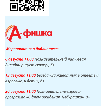
Мероприятия в библиотеке:
6 а
вгуста
11:00
Познавательный час «Иван
Билибин рисует сказку»
, 6+
13 а
вгуста
11:00
Беседа «За животных в ответе и
взрослые, и дети»
, 6+
20 а
вгуста
11:00
Познавательно-игровая
программа «С днём рождения, Чебурашка»
, 0+