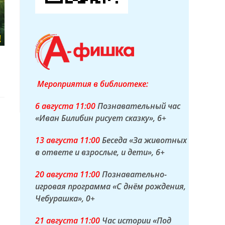
Мероприятия в библиотеке:
6 а
вгуста
11:00
Познавательный час
«Иван Билибин рисует сказку»
, 6+
13 а
вгуста
11:00
Беседа «За животных
в ответе и взрослые, и дети»
, 6+
20 а
вгуста
11:00
Познавательно-
игровая программа «С днём рождения,
Чебурашка»
, 0+
21 а
вгуста
11:00
Час истории «Под