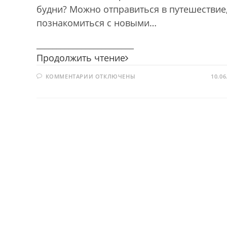
будни? Можно отправиться в путешествие
познакомиться с новыми…
________________________
Лето
Продолжить чтение
начинается
К
КОММЕНТАРИИ
ОТКЛЮЧЕНЫ
—
10.06
ЗАПИСИ
книга
ЛЕТО
НАЧИНАЕТСЯ
открывается!
—
КНИГА
ОТКРЫВАЕТСЯ!