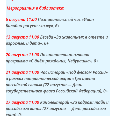
Мероприятия в библиотеке:
6 а
вгуста
11:00
Познавательный час «Иван
Билибин рисует сказку»
, 6+
13 а
вгуста
11:00
Беседа «За животных в ответе и
взрослые, и дети»
, 6+
20 а
вгуста
11:00
Познавательно-игровая
программа «С днём рождения, Чебурашка»
, 0+
21 а
вгуста
11:00
Час истории «Под флагом России»
в рамках патриотической акции «Три цвета
российской славы» (22 августа — День
государственного флага Российской Федерации)
, 0+
27 а
вгуста
11:00
Кинолекторий «За кадром: тайны
российского кино» (27 августа — День российского
кино)
, 0+