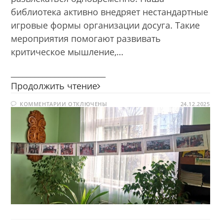
библиотека активно внедряет нестандартные
игровые формы организации досуга. Такие
мероприятия помогают развивать
критическое мышление,…
________________________
Фото-
Продолжить чтение
сушка
К
КОММЕНТАРИИ
ОТКЛЮЧЕНЫ
«Читаем,
24.12.2025
ЗАПИСИ
играем,
ФОТО-
СУШКА
познаем!»
«ЧИТАЕМ,
ИГРАЕМ,
ПОЗНАЕМ!»