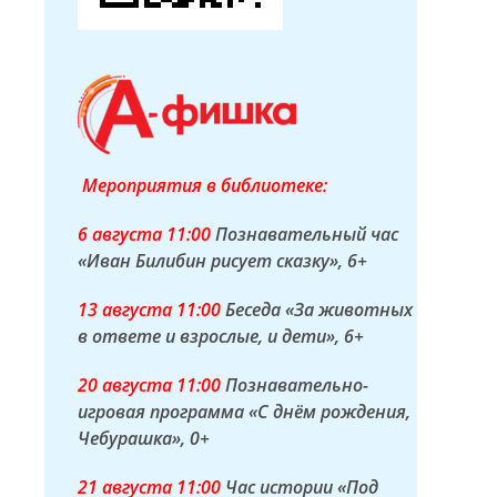
Мероприятия в библиотеке:
6 а
вгуста
11:00
Познавательный час
«Иван Билибин рисует сказку»
, 6+
13 а
вгуста
11:00
Беседа «За животных
в ответе и взрослые, и дети»
, 6+
20 а
вгуста
11:00
Познавательно-
игровая программа «С днём рождения,
Чебурашка»
, 0+
21 а
вгуста
11:00
Час истории «Под