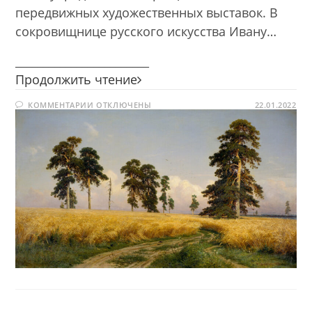
передвижных художественных выставок. В
сокровищнице русского искусства Ивану…
________________________
Живописец
Продолжить чтение
русской
К
КОММЕНТАРИИ
ОТКЛЮЧЕНЫ
природы
22.01.2022
ЗАПИСИ
ЖИВОПИСЕЦ
РУССКОЙ
ПРИРОДЫ