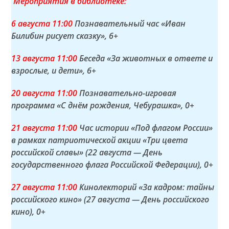
Мероприятия в библиотеке:
6 а
вгуста
11:00
Познавательный час «Иван
Билибин рисует сказку»
, 6+
13 а
вгуста
11:00
Беседа «За животных в ответе и
взрослые, и дети»
, 6+
20 а
вгуста
11:00
Познавательно-игровая
программа «С днём рождения, Чебурашка»
, 0+
21 а
вгуста
11:00
Час истории «Под флагом России»
в рамках патриотической акции «Три цвета
российской славы» (22 августа — День
государственного флага Российской Федерации)
, 0+
27 а
вгуста
11:00
Кинолекторий «За кадром: тайны
российского кино» (27 августа — День российского
кино)
, 0+