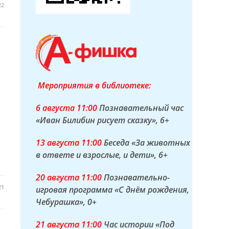
22
Мероприятия в библиотеке:
6 а
вгуста
11:00
Познавательный час
«Иван Билибин рисует сказку»
, 6+
13 а
вгуста
11:00
Беседа «За животных
в ответе и взрослые, и дети»
, 6+
20 а
вгуста
11:00
Познавательно-
21
игровая программа «С днём рождения,
Чебурашка»
, 0+
21 а
вгуста
11:00
Час истории «Под