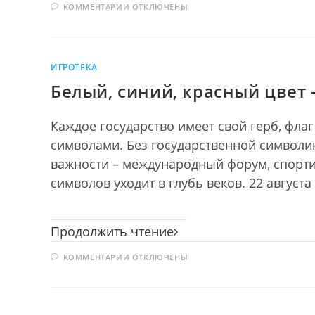
К
КОММЕНТАРИИ
ОТКЛЮЧЕНЫ
триколор
ЗАПИСИ
РОССИИ
СЛАВНЫЙ
ТРИКОЛОР
ИГРОТЕКА
Белый, синий, красный цвет
Каждое государство имеет свой герб, фла
символами. Без государственной символи
важности – международный форум, спорти
символов уходит в глубь веков. 22 август
________________________
Белый,
Продолжить чтение
синий,
К
КОММЕНТАРИИ
ОТКЛЮЧЕНЫ
красный
ЗАПИСИ
цвет
БЕЛЫЙ,
СИНИЙ,
—
КРАСНЫЙ
ЦВЕТ
символ
—