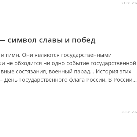
21.08.20
 — символ славы и побед
г и гимн. Они являются государственными
ки не обходится ни одно событие государственной
вные состязания, военный парад… История этих
а – День Государственного флага России. В России…
20.08.20