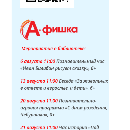
Мероприятия в библиотеке:
6 а
вгуста
11:00
Познавательный час
«Иван Билибин рисует сказку»
, 6+
13 а
вгуста
11:00
Беседа «За животных
в ответе и взрослые, и дети»
, 6+
20 а
вгуста
11:00
Познавательно-
игровая программа «С днём рождения,
Чебурашка»
, 0+
21 а
вгуста
11:00
Час истории «Под