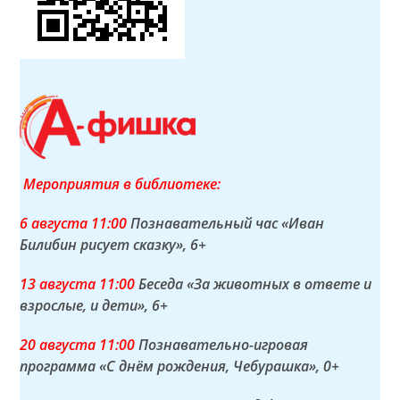
Мероприятия в библиотеке:
6 а
вгуста
11:00
Познавательный час «Иван
Билибин рисует сказку»
, 6+
13 а
вгуста
11:00
Беседа «За животных в ответе и
взрослые, и дети»
, 6+
20 а
вгуста
11:00
Познавательно-игровая
программа «С днём рождения, Чебурашка»
, 0+