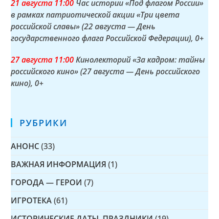
21 а
вгуста
11:00
Час истории «Под флагом России»
в рамках патриотической акции «Три цвета
российской славы» (22 августа — День
государственного флага Российской Федерации)
, 0+
27 а
вгуста
11:00
Кинолекторий «За кадром: тайны
российского кино» (27 августа — День российского
кино)
, 0+
РУБРИКИ
АНОНС
(33)
ВАЖНАЯ ИНФОРМАЦИЯ
(1)
ГОРОДА — ГЕРОИ
(7)
ИГРОТЕКА
(61)
ИСТОРИЧЕСКИЕ ДАТЫ, ПРАЗДНИКИ
(19)