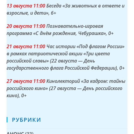
13 а
вгуста
11:00
Беседа «За животных в ответе и
взрослые, и дети»
, 6+
20 а
вгуста
11:00
Познавательно-игровая
программа «С днём рождения, Чебурашка»
, 0+
21 а
вгуста
11:00
Час истории «Под флагом России»
в рамках патриотической акции «Три цвета
российской славы» (22 августа — День
государственного флага Российской Федерации)
, 0+
27 а
вгуста
11:00
Кинолекторий «За кадром: тайны
российского кино» (27 августа — День российского
кино)
, 0+
РУБРИКИ
АНОНС
(33)