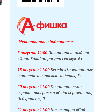
Мероприятия в библиотеке:
6 а
вгуста
11:00
Познавательный час
«Иван Билибин рисует сказку»
, 6+
13 а
вгуста
11:00
Беседа «За животных
в ответе и взрослые, и дети»
, 6+
20 а
вгуста
11:00
Познавательно-
игровая программа «С днём рождения,
Чебурашка»
, 0+
21 а
вгуста
11:00
Час истории «Под