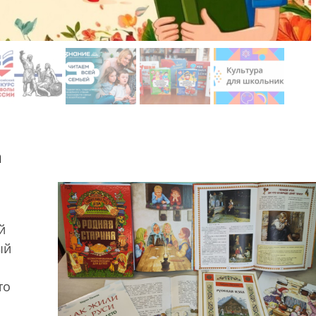
а
й
ый
то