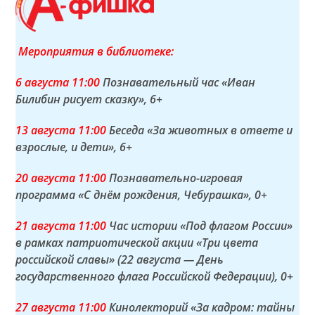
Мероприятия в библиотеке:
6 а
вгуста
11:00
Познавательный час «Иван
Билибин рисует сказку»
, 6+
13 а
вгуста
11:00
Беседа «За животных в ответе и
взрослые, и дети»
, 6+
20 а
вгуста
11:00
Познавательно-игровая
программа «С днём рождения, Чебурашка»
, 0+
21 а
вгуста
11:00
Час истории «Под флагом России»
в рамках патриотической акции «Три цвета
российской славы» (22 августа — День
государственного флага Российской Федерации)
, 0+
27 а
вгуста
11:00
Кинолекторий «За кадром: тайны