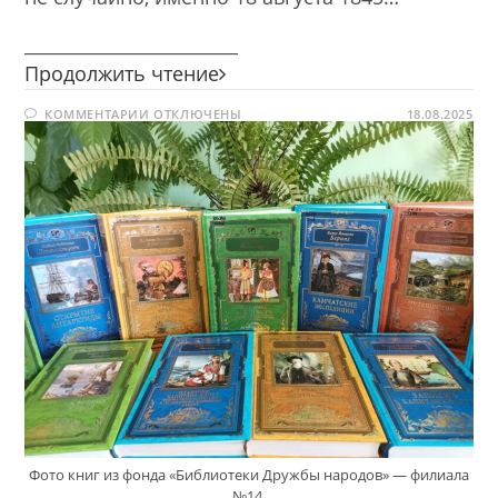
________________________
Праздник
Продолжить чтение
путешествий
К
КОММЕНТАРИИ
ОТКЛЮЧЕНЫ
и
18.08.2025
ЗАПИСИ
открытий
ПРАЗДНИК
ПУТЕШЕСТВИЙ
И
ОТКРЫТИЙ
Фото книг из фонда «Библиотеки Дружбы народов» — филиала
№14.