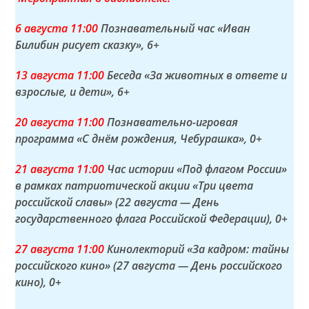
6 а
вгуста
11:00
Познавательный час «Иван
Билибин рисует сказку»
, 6+
13 а
вгуста
11:00
Беседа «За животных в ответе и
взрослые, и дети»
, 6+
20 а
вгуста
11:00
Познавательно-игровая
программа «С днём рождения, Чебурашка»
, 0+
21 а
вгуста
11:00
Час истории «Под флагом России»
в рамках патриотической акции «Три цвета
российской славы» (22 августа — День
государственного флага Российской Федерации)
, 0+
27 а
вгуста
11:00
Кинолекторий «За кадром: тайны
российского кино» (27 августа — День российского
кино)
, 0+