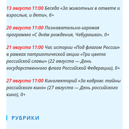
13 а
вгуста
11:00
Беседа «За животных в ответе и
взрослые, и дети»
, 6+
20 а
вгуста
11:00
Познавательно-игровая
программа «С днём рождения, Чебурашка»
, 0+
21 а
вгуста
11:00
Час истории «Под флагом России»
в рамках патриотической акции «Три цвета
российской славы» (22 августа — День
государственного флага Российской Федерации)
, 0+
27 а
вгуста
11:00
Кинолекторий «За кадром: тайны
российского кино» (27 августа — День российского
кино)
, 0+
РУБРИКИ