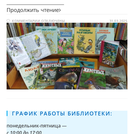
________________________
Пернатые
Продолжить чтение
посланники
К
КОММЕНТАРИИ
ОТКЛЮЧЕНЫ
весны
31.03.2025
ЗАПИСИ
ПЕРНАТЫЕ
ПОСЛАННИКИ
ВЕСНЫ
ГРАФИК РАБОТЫ БИБЛИОТЕКИ:
понедельник-пятница —
с
10:00 до 17:00