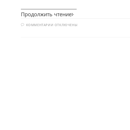
________________________
Весёлый
Продолжить чтение
светофор
К
КОММЕНТАРИИ
ОТКЛЮЧЕНЫ
ЗАПИСИ
ВЕСЁЛЫЙ
СВЕТОФОР