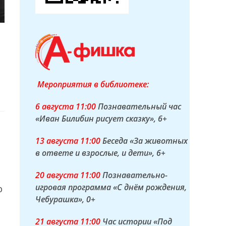
Мероприятия в библиотеке:
6 а
вгуста
11:00
Познавательный час
«Иван Билибин рисует сказку»
, 6+
13 а
вгуста
11:00
Беседа «За животных
в ответе и взрослые, и дети»
, 6+
20 а
вгуста
11:00
Познавательно-
игровая программа «С днём рождения,
р
Чебурашка»
, 0+
21 а
вгуста
11:00
Час истории «Под