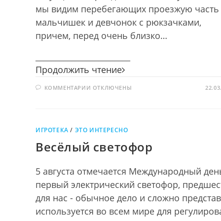
мы видим перебегающих проезжую часть
мальчишек и девчонок с рюкзачками,
причем, перед очень близко…
________________________
Правилам
Продолжить чтение
движения
К
КОММЕНТАРИИ
ОТКЛЮЧЕНЫ
—
22.03
ЗАПИСИ
наше
ПРАВИЛАМ
ДВИЖЕНИЯ
уважение
—
НАШЕ
УВАЖЕНИЕ
ИГРОТЕКА
/
ЭТО ИНТЕРЕСНО
Весёлый светофор
5 августа отмечается Международный день
первый электрический светофор, предшес
для нас - обычное дело и сложно представ
используется во всем мире для регулиров