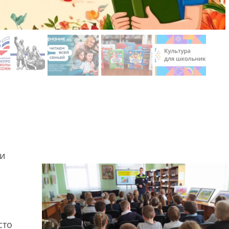
 и
сто