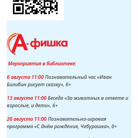
Мероприятия в библиотеке:
6 а
вгуста
11:00
Познавательный час «Иван
Билибин рисует сказку»
, 6+
13 а
вгуста
11:00
Беседа «За животных в ответе и
взрослые, и дети»
, 6+
20 а
вгуста
11:00
Познавательно-игровая
программа «С днём рождения, Чебурашка»
, 0+