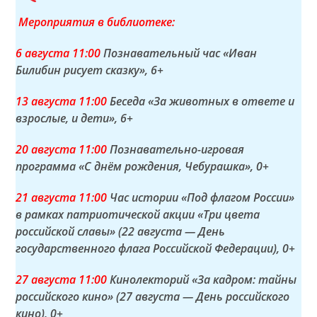
Мероприятия в библиотеке:
6 а
вгуста
11:00
Познавательный час «Иван
Билибин рисует сказку»
, 6+
13 а
вгуста
11:00
Беседа «За животных в ответе и
взрослые, и дети»
, 6+
20 а
вгуста
11:00
Познавательно-игровая
программа «С днём рождения, Чебурашка»
, 0+
21 а
вгуста
11:00
Час истории «Под флагом России»
в рамках патриотической акции «Три цвета
российской славы» (22 августа — День
государственного флага Российской Федерации)
, 0+
27 а
вгуста
11:00
Кинолекторий «За кадром: тайны
российского кино» (27 августа — День российского
кино)
, 0+