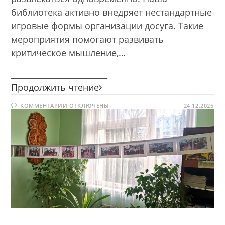
библиотека активно внедряет нестандартные
игровые формы организации досуга. Такие
мероприятия помогают развивать
критическое мышление,…
________________________
Фото-
Продолжить чтение
сушка
К
КОММЕНТАРИИ
ОТКЛЮЧЕНЫ
«Читаем,
24.12.2025
ЗАПИСИ
играем,
ФОТО-
СУШКА
познаем!»
«ЧИТАЕМ,
ИГРАЕМ,
ПОЗНАЕМ!»