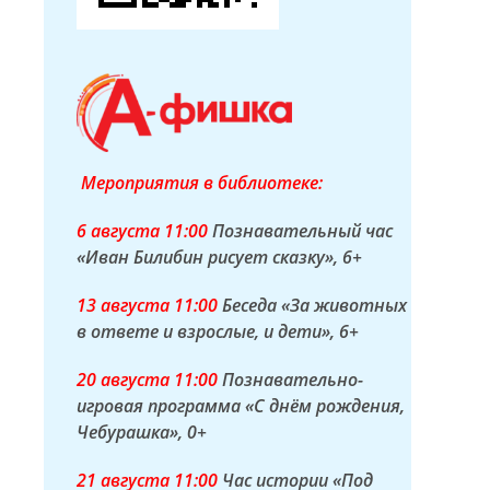
Мероприятия в библиотеке:
6 а
вгуста
11:00
Познавательный час
«Иван Билибин рисует сказку»
, 6+
13 а
вгуста
11:00
Беседа «За животных
в ответе и взрослые, и дети»
, 6+
20 а
вгуста
11:00
Познавательно-
игровая программа «С днём рождения,
Чебурашка»
, 0+
21 а
вгуста
11:00
Час истории «Под