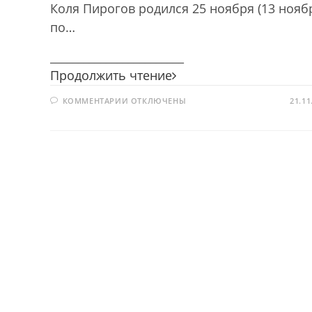
Коля Пирогов родился 25 ноября (13 нояб
по…
________________________
Чудесный
Продолжить чтение
доктор
К
КОММЕНТАРИИ
ОТКЛЮЧЕНЫ
21.11
ЗАПИСИ
ЧУДЕСНЫЙ
ДОКТОР