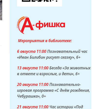
Мероприятия в библиотеке:
6 а
вгуста
11:00
Познавательный час
«Иван Билибин рисует сказку»
, 6+
13 а
вгуста
11:00
Беседа «За животных
в ответе и взрослые, и дети»
, 6+
20 а
вгуста
11:00
Познавательно-
игровая программа «С днём рождения,
Чебурашка»
, 0+
21 а
вгуста
11:00
Час истории «Под