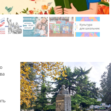
со
ва
ать