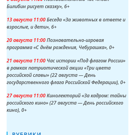
Билибин рисует сказку»
, 6+
13 а
вгуста
11:00
Беседа «За животных в ответе и
взрослые, и дети»
, 6+
20 а
вгуста
11:00
Познавательно-игровая
программа «С днём рождения, Чебурашка»
, 0+
21 а
вгуста
11:00
Час истории «Под флагом России»
в рамках патриотической акции «Три цвета
российской славы» (22 августа — День
государственного флага Российской Федерации)
, 0+
27 а
вгуста
11:00
Кинолекторий «За кадром: тайны
российского кино» (27 августа — День российского
кино)
, 0+
РУБРИКИ