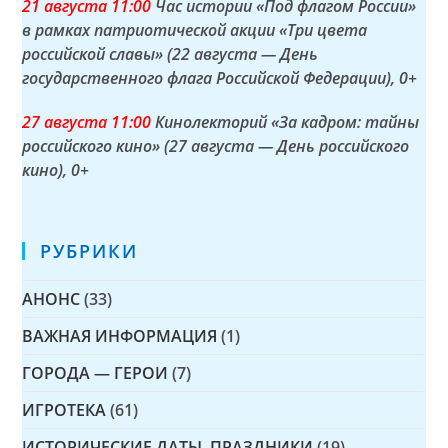
21 а
вгуста
11:00
Час истории «Под флагом России»
в рамках патриотической акции «Три цвета
российской славы» (22 августа — День
государственного флага Российской Федерации)
, 0+
27 а
вгуста
11:00
Кинолекторий «За кадром: тайны
российского кино» (27 августа — День российского
кино)
, 0+
РУБРИКИ
АНОНС
(33)
ВАЖНАЯ ИНФОРМАЦИЯ
(1)
ГОРОДА — ГЕРОИ
(7)
ИГРОТЕКА
(61)
ИСТОРИЧЕСКИЕ ДАТЫ, ПРАЗДНИКИ
(19)