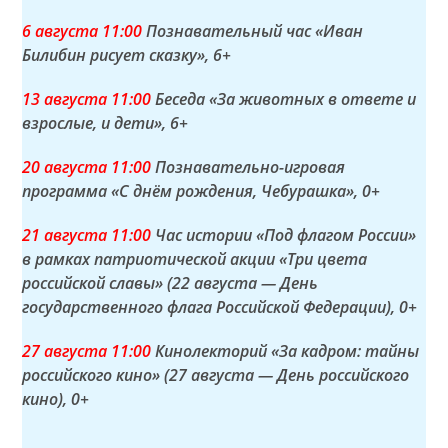
6 а
вгуста
11:00
Познавательный час «Иван
Билибин рисует сказку»
, 6+
13 а
вгуста
11:00
Беседа «За животных в ответе и
взрослые, и дети»
, 6+
20 а
вгуста
11:00
Познавательно-игровая
программа «С днём рождения, Чебурашка»
, 0+
21 а
вгуста
11:00
Час истории «Под флагом России»
в рамках патриотической акции «Три цвета
российской славы» (22 августа — День
государственного флага Российской Федерации)
, 0+
27 а
вгуста
11:00
Кинолекторий «За кадром: тайны
российского кино» (27 августа — День российского
кино)
, 0+