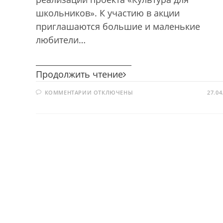
школьников». К участию в акции
приглашаются большие и маленькие
любители…
________________________
К
Продолжить чтение
истокам
К
КОММЕНТАРИИ
ОТКЛЮЧЕНЫ
народной
27.04
ЗАПИСИ
культуры
К
ИСТОКАМ
НАРОДНОЙ
КУЛЬТУРЫ