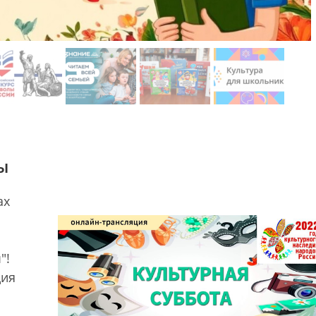
ы
ах
"!
дия