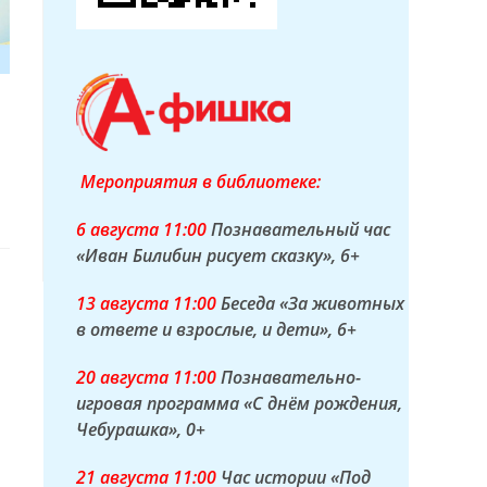
Мероприятия в библиотеке:
6 а
вгуста
11:00
Познавательный час
«Иван Билибин рисует сказку»
, 6+
13 а
вгуста
11:00
Беседа «За животных
в ответе и взрослые, и дети»
, 6+
20 а
вгуста
11:00
Познавательно-
игровая программа «С днём рождения,
Чебурашка»
, 0+
21 а
вгуста
11:00
Час истории «Под