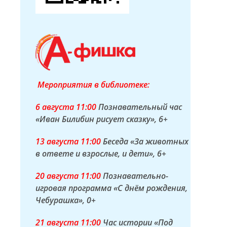
Мероприятия в библиотеке:
6 а
вгуста
11:00
Познавательный час
«Иван Билибин рисует сказку»
, 6+
13 а
вгуста
11:00
Беседа «За животных
в ответе и взрослые, и дети»
, 6+
20 а
вгуста
11:00
Познавательно-
игровая программа «С днём рождения,
Чебурашка»
, 0+
21 а
вгуста
11:00
Час истории «Под