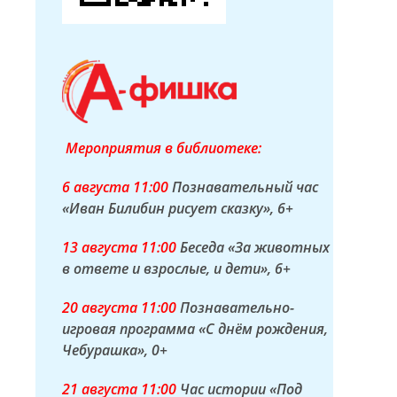
Мероприятия в библиотеке:
6 а
вгуста
11:00
Познавательный час
«Иван Билибин рисует сказку»
, 6+
13 а
вгуста
11:00
Беседа «За животных
в ответе и взрослые, и дети»
, 6+
20 а
вгуста
11:00
Познавательно-
игровая программа «С днём рождения,
Чебурашка»
, 0+
21 а
вгуста
11:00
Час истории «Под