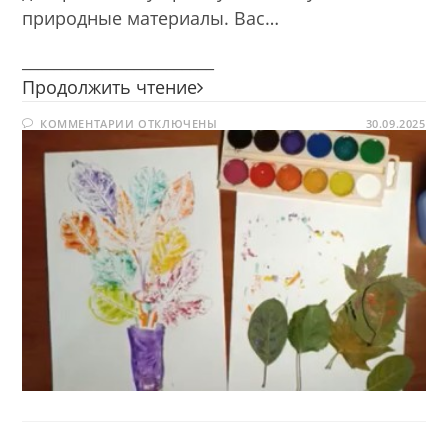
природные материалы. Вас…
________________________
Осенний
Продолжить чтение
букет
К
КОММЕНТАРИИ
ОТКЛЮЧЕНЫ
30.09.2025
ЗАПИСИ
ОСЕННИЙ
БУКЕТ