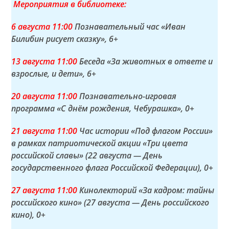
Мероприятия в библиотеке:
6 а
вгуста
11:00
Познавательный час «Иван
Билибин рисует сказку»
, 6+
13 а
вгуста
11:00
Беседа «За животных в ответе и
взрослые, и дети»
, 6+
20 а
вгуста
11:00
Познавательно-игровая
программа «С днём рождения, Чебурашка»
, 0+
21 а
вгуста
11:00
Час истории «Под флагом России»
в рамках патриотической акции «Три цвета
российской славы» (22 августа — День
государственного флага Российской Федерации)
, 0+
27 а
вгуста
11:00
Кинолекторий «За кадром: тайны
российского кино» (27 августа — День российского
кино)
, 0+