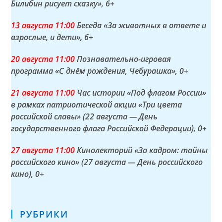
Билибин рисует сказку»
, 6+
13 а
вгуста
11:00
Беседа «За животных в ответе и
взрослые, и дети»
, 6+
20 а
вгуста
11:00
Познавательно-игровая
программа «С днём рождения, Чебурашка»
, 0+
21 а
вгуста
11:00
Час истории «Под флагом России»
в рамках патриотической акции «Три цвета
российской славы» (22 августа — День
государственного флага Российской Федерации)
, 0+
27 а
вгуста
11:00
Кинолекторий «За кадром: тайны
российского кино» (27 августа — День российского
кино)
, 0+
РУБРИКИ